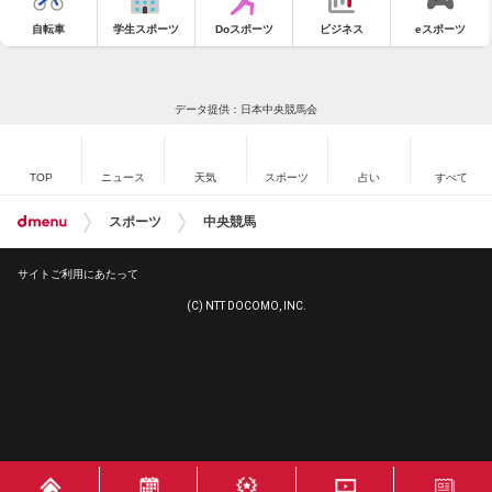
自転車
学生スポーツ
Doスポーツ
ビジネス
eスポーツ
データ提供：日本中央競馬会
TOP
ニュース
天気
スポーツ
占い
すべて
スポーツ
中央競馬
サイトご利用にあたって
(C) NTT DOCOMO, INC.