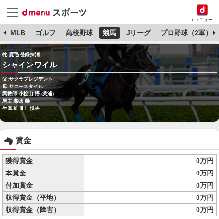
dメニュー
球
MLB
ゴルフ
高校野球
競馬
Jリーグ
プロ野球（2軍）
牝 鹿毛 登録抹消
シャインワイル
父:サクラプレジデント
母:サニースタイル
調教師:小桧山 悟 (美浦)
馬主:柴原 榮
生産者:川上 悦夫
賞金
獲得賞金
0万円
本賞金
0万円
付加賞金
0万円
収得賞金（平地）
0万円
収得賞金（障害）
0万円