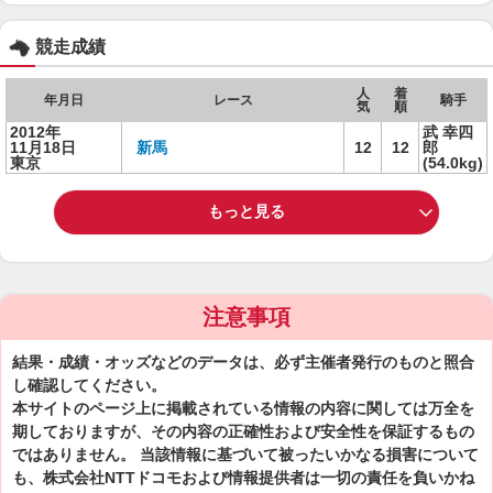
競走成績
人
着
年月日
レース
騎手
気
順
2012年
武 幸四
11月18日
新馬
12
12
郎
東京
(54.0kg)
もっと見る
注意事項
結果・成績・オッズなどのデータは、必ず主催者発行のものと照合
し確認してください。
本サイトのページ上に掲載されている情報の内容に関しては万全を
期しておりますが、その内容の正確性および安全性を保証するもの
ではありません。 当該情報に基づいて被ったいかなる損害について
も、株式会社NTTドコモおよび情報提供者は一切の責任を負いかね