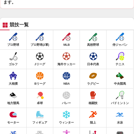
ます。
競技一覧
プロ野球
プロ野球(2軍)
MLB
高校野球
侍ジャパン
ゴルフ
Jリーグ
海外サッカー
日本代表
テニス
大相撲
Bリーグ
NBA
ラグビー
中央競馬
地方競馬
卓球
バレー
格闘技
バドミントン
モーター
フィギュア
ウィンター
陸上
水泳