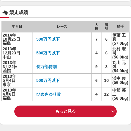
競走成績
人
着
年月日
レース
騎手
気
順
2014年
伊藤 工
10月25日
500万円以下
7
6
真
福島
(57.0kg)
2013年
北村 宏
12月23日
500万円以下
4
6
司
中山
(56.0kg)
2013年
丸山 元
6月22日
長万部特別
9
3
気
函館
(54.0kg)
2013年
浜中 俊
5月4日
500万円以下
6
10
(56.0kg)
東京
2013年
中舘 英
4月6日
ひめさゆり賞
4
12
二
福島
(56.0kg)
もっと見る