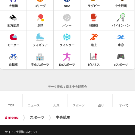
大相撲
Bリーグ
NBA
ラグビー
中央競馬
地方競馬
卓球
バレー
格闘技
バドミントン
モーター
フィギュア
ウィンター
陸上
水泳
自転車
学生スポーツ
Doスポーツ
ビジネス
eスポーツ
データ提供：日本中央競馬会
TOP
ニュース
天気
スポーツ
占い
すべて
スポーツ
中央競馬
サイトご利用にあたって