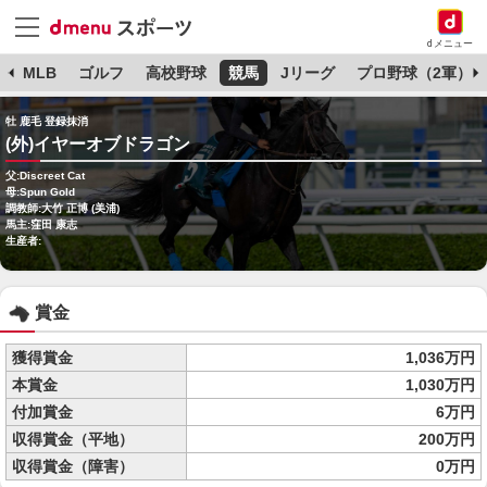
dメニュー
球
MLB
ゴルフ
高校野球
競馬
Jリーグ
プロ野球（2軍）
牡 鹿毛 登録抹消
(外)イヤーオブドラゴン
父:Discreet Cat
母:Spun Gold
調教師:大竹 正博 (美浦)
馬主:窪田 康志
生産者:
賞金
獲得賞金
1,036万円
本賞金
1,030万円
付加賞金
6万円
収得賞金（平地）
200万円
収得賞金（障害）
0万円