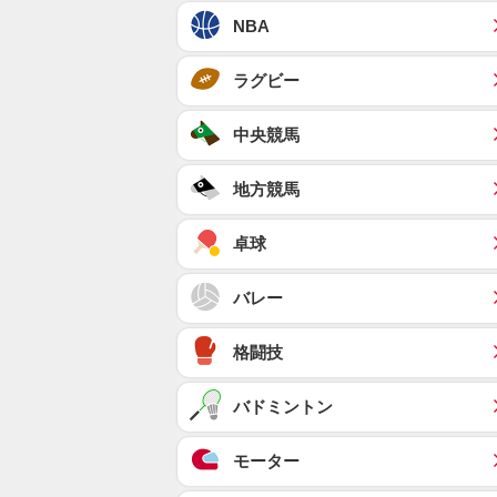
NBA
ラグビー
中央競馬
地方競馬
卓球
バレー
格闘技
バドミントン
モーター