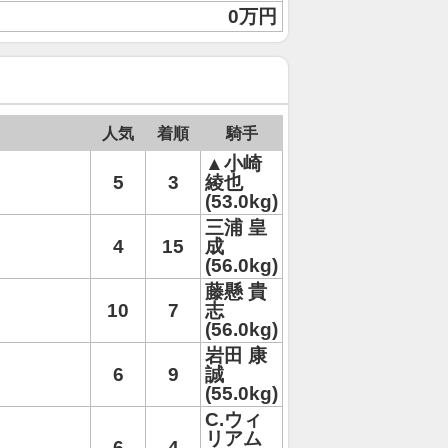
0万円
人気
着順
騎手
▲小崎
5
3
綾也
(53.0kg)
三浦 皇
4
15
成
(56.0kg)
藤懸 貴
10
7
志
(56.0kg)
岩田 康
6
9
誠
(55.0kg)
C.ウィ
リアム
6
4