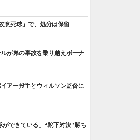
故意死球」で、処分は保留
ールが弟の事故を乗り越えボーナ
パイアー投手とウィルソン監督に
球ができている」“靴下対決”勝ち