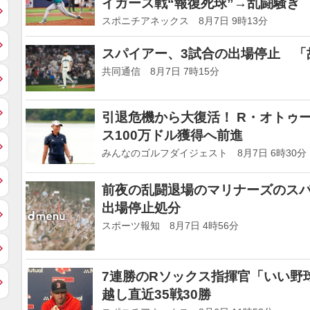
イガース戦“報復死球”→乱闘騒ぎ
スポニチアネックス 8月7日 9時13分
スパイアー、3試合の出場停止 「
共同通信 8月7日 7時15分
引退危機から大復活！ R・オトゥ
ス100万ドル獲得へ前進
みんなのゴルフダイジェスト 8月7日 6時30分
前夜の乱闘退場のマリナーズのス
出場停止処分
スポーツ報知 8月7日 4時56分
7連勝のRソックス指揮官「いい野
越し直近35戦30勝