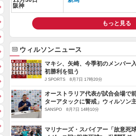
阪神
もっと見る
ウィルソンニュース
マキシ、矢崎、今季初のメンバー入
初勝利を狙う
J SPORTS 8月7日 17時20分
オーストラリア代表が試合会場で
ターアタックに警戒」ウィルソン主
SANSPO 8月7日 14時10分
マリナーズ・スパイアー「故意死球