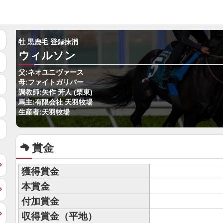
牡 黒鹿毛 登録抹消
ウィルソン
父:ネオユニヴァース
母:ファイトガリバー
調教師:矢作 芳人 (栗東)
馬主:有限会社 天羽牧場
生産者:天羽牧場
賞金
獲得賞金
本賞金
付加賞金
収得賞金（平地）