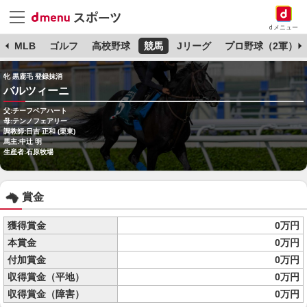
dメニュー
球
MLB
ゴルフ
高校野球
競馬
Jリーグ
プロ野球（2軍）
牝 黒鹿毛 登録抹消
バルツィーニ
父:チーフベアハート
母:テンノフェアリー
調教師:日吉 正和 (栗東)
馬主:中辻 明
生産者:石原牧場
賞金
獲得賞金
0万円
本賞金
0万円
付加賞金
0万円
収得賞金（平地）
0万円
収得賞金（障害）
0万円