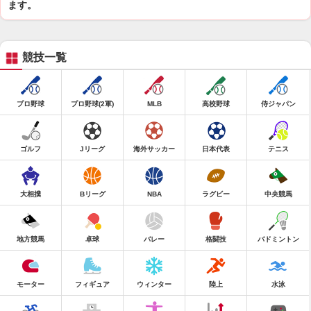
ます。
競技一覧
プロ野球
プロ野球(2軍)
MLB
高校野球
侍ジャパン
ゴルフ
Jリーグ
海外サッカー
日本代表
テニス
大相撲
Bリーグ
NBA
ラグビー
中央競馬
地方競馬
卓球
バレー
格闘技
バドミントン
モーター
フィギュア
ウィンター
陸上
水泳