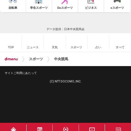
自転車
学生スポーツ
Doスポーツ
ビジネス
eスポーツ
データ提供：日本中央競馬会
TOP
ニュース
天気
スポーツ
占い
すべて
スポーツ
中央競馬
サイトご利用にあたって
(C) NTT DOCOMO, INC.