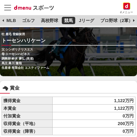
dメニュー
球
MLB
ゴルフ
高校野球
競馬
Jリーグ
プロ野球（2軍）
牡 鹿毛 登録抹消
トーセンハリケーン
父:シンボリクリスエス
母:トーセンハピネス
調教師:鈴木 康弘 (美浦)
馬主:島川 隆哉
生産者:有限会社 エスティファーム
賞金
獲得賞金
1,122万円
本賞金
1,122万円
付加賞金
0万円
収得賞金（平地）
200万円
収得賞金（障害）
0万円