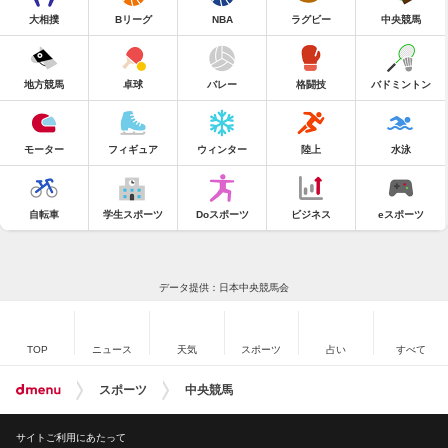
大相撲
Bリーグ
NBA
ラグビー
中央競馬
地方競馬
卓球
バレー
格闘技
バドミントン
モーター
フィギュア
ウィンター
陸上
水泳
自転車
学生スポーツ
Doスポーツ
ビジネス
eスポーツ
データ提供：日本中央競馬会
TOP
ニュース
天気
スポーツ
占い
すべて
スポーツ
中央競馬
サイトご利用にあたって