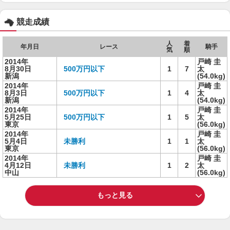
競走成績
人
着
年月日
レース
騎手
気
順
2014年
戸崎 圭
8月30日
500万円以下
1
7
太
新潟
(54.0kg)
2014年
戸崎 圭
8月3日
500万円以下
1
4
太
新潟
(54.0kg)
2014年
戸崎 圭
5月25日
500万円以下
1
5
太
東京
(56.0kg)
2014年
戸崎 圭
5月4日
未勝利
1
1
太
東京
(56.0kg)
2014年
戸崎 圭
4月12日
未勝利
1
2
太
中山
(56.0kg)
もっと見る