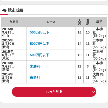
競走成績
人
着
年月日
レース
騎手
気
順
2015年
二本柳
9月19日
500万円以下
16
15
壮
中山
(55.0kg)
2015年
二本柳
8月30日
500万円以下
14
13
壮
新潟
(55.0kg)
2015年
二本柳
6月27日
500万円以下
13
11
壮
東京
(55.0kg)
2014年
二本柳
9月28日
未勝利
11
3
壮
新潟
(54.0kg)
2014年
大野 拓
8月9日
未勝利
11
11
弥
新潟
(54.0kg)
もっと見る