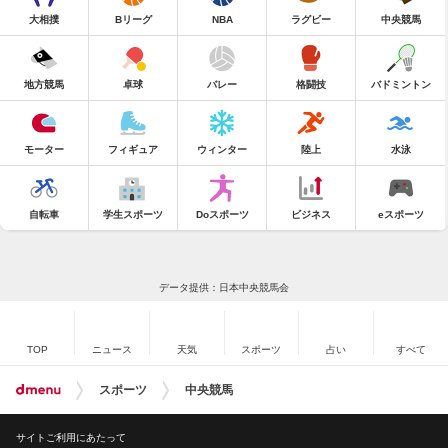
大相撲
Bリーグ
NBA
ラグビー
中央競馬
地方競馬
卓球
バレー
格闘技
バドミントン
モーター
フィギュア
ウィンター
陸上
水泳
自転車
学生スポーツ
Doスポーツ
ビジネス
eスポーツ
データ提供：日本中央競馬会
TOP
ニュース
天気
スポーツ
占い
すべて
スポーツ
中央競馬
サイトご利用にあたって