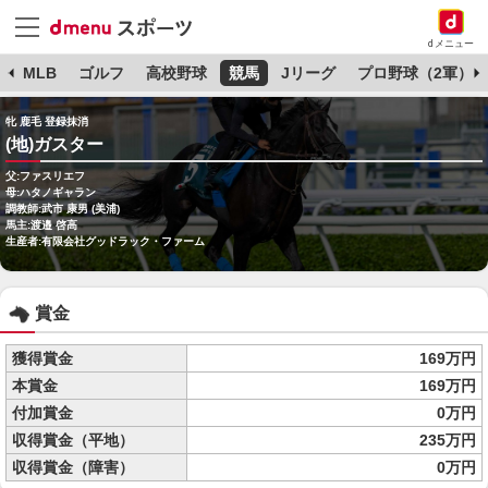
dメニュー
球
MLB
ゴルフ
高校野球
競馬
Jリーグ
プロ野球（2軍）
牝 鹿毛 登録抹消
(地)ガスター
父:ファスリエフ
母:ハタノギャラン
調教師:武市 康男 (美浦)
馬主:渡邉 啓高
生産者:有限会社グッドラック・ファーム
賞金
獲得賞金
169万円
本賞金
169万円
付加賞金
0万円
収得賞金（平地）
235万円
収得賞金（障害）
0万円