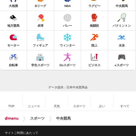
大相撲
Bリーグ
NBA
ラグビー
中央競馬
地方競馬
卓球
バレー
格闘技
バドミントン
モーター
フィギュア
ウィンター
陸上
水泳
自転車
学生スポーツ
Doスポーツ
ビジネス
eスポーツ
データ提供：日本中央競馬会
TOP
ニュース
天気
スポーツ
占い
すべて
スポーツ
中央競馬
サイトご利用にあたって