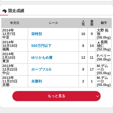
競走成績
人
着
年月日
レース
騎手
気
順
2014年
大野 拓
12月7日
栄特別
16
9
弥
中京
(56.0kg)
2014年
▲長岡
10月18日
500万円以下
8
14
禎仁
福島
(52.0kg)
2014年
F.ベリー
2月10日
ゆりかもめ賞
12
11
(56.0kg)
東京
2013年
M.デム
12月22日
ホープフルS
9
17
ーロ
中山
(55.0kg)
2013年
M.デム
11月23日
未勝利
2
1
ーロ
京都
(55.0kg)
もっと見る