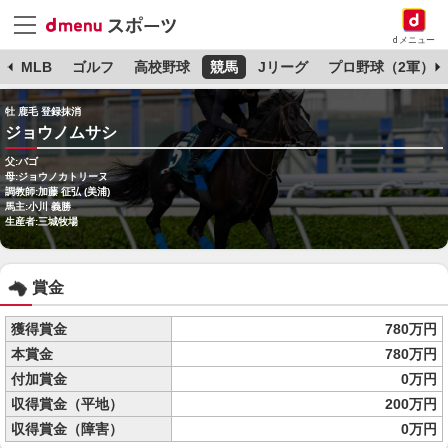
dメニュー
球
MLB
ゴルフ
高校野球
競馬
Jリーグ
プロ野球（2軍）
牡 鹿毛 登録抹消
ジョウノムサシ
父:バゴ
母:ジョウノカトリーヌ
調教師:加藤 征弘 (美浦)
馬主:小川 義勝
生産者:三城牧場
賞金
獲得賞金
780万円
本賞金
780万円
付加賞金
0万円
収得賞金（平地）
200万円
収得賞金（障害）
0万円