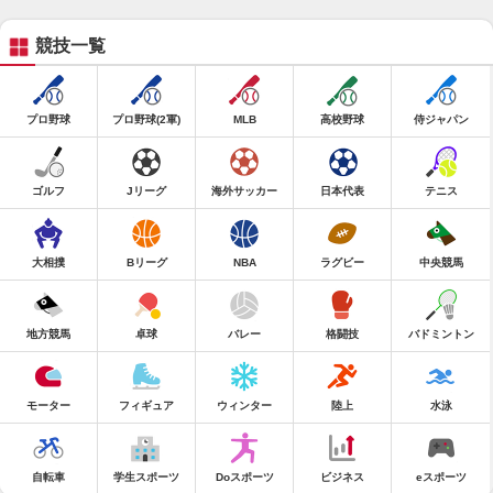
競技一覧
プロ野球
プロ野球(2軍)
MLB
高校野球
侍ジャパン
ゴルフ
Jリーグ
海外サッカー
日本代表
テニス
大相撲
Bリーグ
NBA
ラグビー
中央競馬
地方競馬
卓球
バレー
格闘技
バドミントン
モーター
フィギュア
ウィンター
陸上
水泳
自転車
学生スポーツ
Doスポーツ
ビジネス
eスポーツ