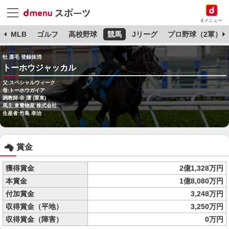
dメニュー
球
MLB
ゴルフ
高校野球
競馬
Jリーグ
プロ野球（2軍）
牡 栗毛 登録抹消
トーホウジャッカル
父:スペシャルウィーク
母:トーホウガイア
調教師:谷 潔 (栗東)
馬主:東豊物産 株式会社
生産者:竹島 幸治
賞金
獲得賞金
2億1,328万円
本賞金
1億8,080万円
付加賞金
3,248万円
収得賞金（平地）
3,250万円
収得賞金（障害）
0万円