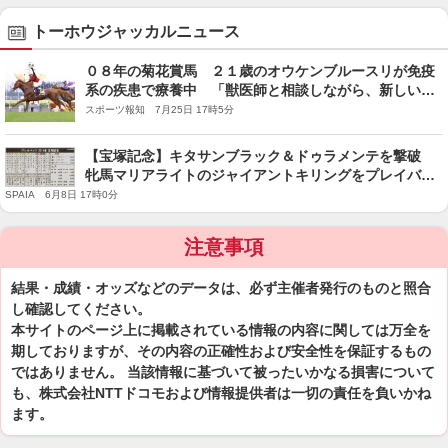
トーホウジャッカルニュース
０８年の菊花賞馬 ２１歳のオウケンブルースリが免疫
系の疾患で療養中 「獣医師と相談しながら、新しい治
療を進めています」
スポーツ報知 7月25日 17時5分
【宝塚記念】キタサンブラック＆ドゥラメンテを撃破
牝馬マリアライトのジャイアントキリングをプレイバッ
ク
SPAIA 6月8日 17時0分
注意事項
結果・成績・オッズなどのデータは、必ず主催者発行のものと照合
し確認してください。
本サイトのページ上に掲載されている情報の内容に関しては万全を
期しておりますが、その内容の正確性および安全性を保証するもの
ではありません。 当該情報に基づいて被ったいかなる損害について
も、株式会社NTTドコモおよび情報提供者は一切の責任を負いかね
ます。