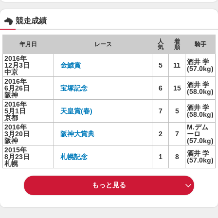
競走成績
人
着
年月日
レース
騎手
気
順
2016年
酒井 学
12月3日
金鯱賞
5
11
(57.0kg)
中京
2016年
酒井 学
6月26日
宝塚記念
6
15
(58.0kg)
阪神
2016年
酒井 学
5月1日
天皇賞(春)
7
5
(58.0kg)
京都
2016年
M.デム
3月20日
阪神大賞典
2
7
ーロ
阪神
(57.0kg)
2015年
酒井 学
8月23日
札幌記念
1
8
(57.0kg)
札幌
もっと見る