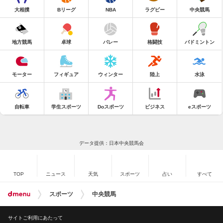
大相撲
Bリーグ
NBA
ラグビー
中央競馬
地方競馬
卓球
バレー
格闘技
バドミントン
モーター
フィギュア
ウィンター
陸上
水泳
自転車
学生スポーツ
Doスポーツ
ビジネス
eスポーツ
データ提供：日本中央競馬会
TOP
ニュース
天気
スポーツ
占い
すべて
スポーツ
中央競馬
サイトご利用にあたって