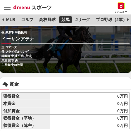
dメニュー
球
MLB
ゴルフ
高校野球
競馬
Jリーグ
プロ野球（2軍）
牝 黒鹿毛 登録抹消
イーサンアテナ
父:コマンズ
母:ブライダルソング
調教師:中川 公成 (美浦)
馬主:国本 勇
生産者:中前牧場
賞金
獲得賞金
0万円
本賞金
0万円
付加賞金
0万円
収得賞金（平地）
0万円
収得賞金（障害）
0万円