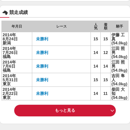
競走成績
人
着
年月日
レース
騎手
気
順
2014年
伊藤 工
8月24日
未勝利
15
15
真
新潟
(54.0kg)
2014年
江田 照
7月26日
未勝利
14
12
男
福島
(54.0kg)
2014年
江田 照
7月6日
未勝利
14
14
男
福島
(54.0kg)
2014年
吉田 隼
5月31日
未勝利
15
15
人
東京
(54.0kg)
2014年
柴田 大
2月22日
未勝利
14
11
知
東京
(54.0kg)
もっと見る