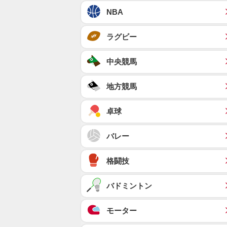
NBA
ラグビー
中央競馬
地方競馬
卓球
バレー
格闘技
バドミントン
モーター