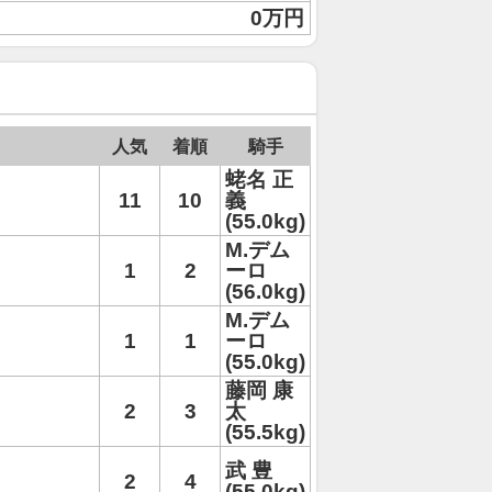
0万円
人気
着順
騎手
蛯名 正
11
10
義
(55.0kg)
M.デム
1
2
ーロ
(56.0kg)
M.デム
1
1
ーロ
(55.0kg)
藤岡 康
2
3
太
(55.5kg)
武 豊
2
4
(55.0kg)