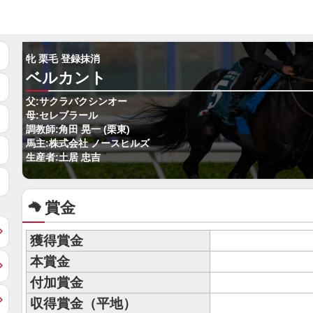
牝 栗毛 登録抹消
ベルカント
父:サクラバクシンオー
母:セレブラール
調教師:角田 晃一 (栗東)
馬主:株式会社 ノースヒルズ
生産者:土居 忠吉
賞金
獲得賞金
本賞金
付加賞金
収得賞金（平地）