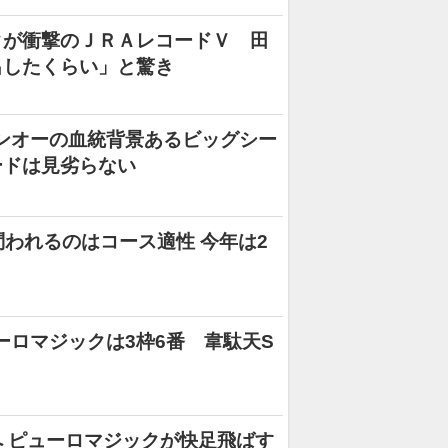
クが衝撃のＪＲＡレコードＶ 田
出したくらい」と驚き
ンオーの血統背景あるビッグシー
ードは見劣らない
問われるのはコース適性 今年は2
ーロマジックは3枠6番 韋駄天S
へ ピューロマジックが快足飛ばす