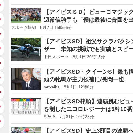
【アイビスＳＤ】ピューロマジッ
辺裕信騎手も「僕は最後に合図を
スポーツ報知 8月2日 15時55分
【アイビスSD】祖父サクラバクシ
ザー 未知の挑戦でも実績とスピ
中日スポーツ 8月1日 20時15分
【アイビスSD・クイーンS】最も
頭の牝馬が主力候補に/長岡一也
netkeiba 8月1日 12時0分
【アイビスSD枠順】連覇挑むピュ
を制したエコロレジーナは5枠10番
SPAIA 7月31日 10時23分
【アイビスSD】史上3頭目の連覇