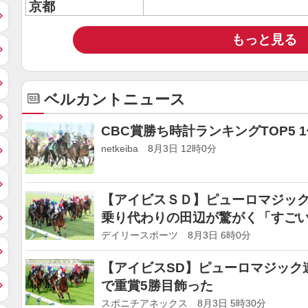
京都
もっと見る
ベルカントニュース
CBC賞勝ち時計ランキングTOP5 
netkeiba 8月3日 12時0分
【アイビスＳＤ】ピューロマジッ
乗り代わりの田辺が驚がく「すご
ド更新
デイリースポーツ 8月3日 6時0分
【アイビスSD】ピューロマジック連
で重賞5勝目飾った
スポニチアネックス 8月3日 5時30分