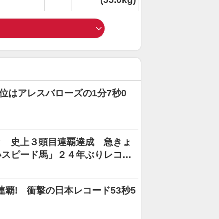
1位はアレスバローズの1分7秒0
ク 史上３頭目連覇達成 急きょ
いスピード馬」２４年ぶりレコー
覇! 衝撃の日本レコード53秒5