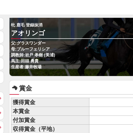
牝 鹿毛 登録抹消
アオリンゴ
父:グラスワンダー
母:ブルーフェリシア
調教師:岩戸 孝樹 (美浦)
馬主:田頭 勇貴
生産者:藤井牧場
賞金
獲得賞金
本賞金
付加賞金
収得賞金（平地）