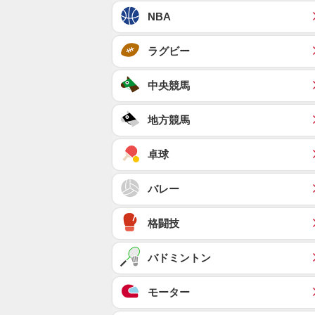
NBA
ラグビー
中央競馬
地方競馬
卓球
バレー
格闘技
バドミントン
モーター