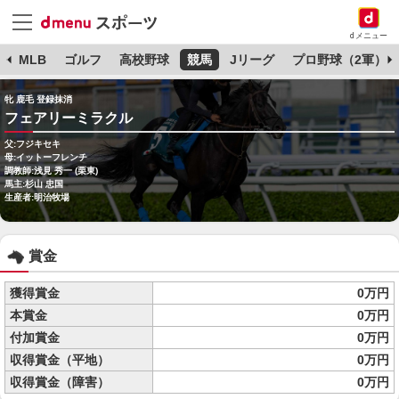
dメニュー
球
MLB
ゴルフ
高校野球
競馬
Jリーグ
プロ野球（2軍）
牝 鹿毛 登録抹消
フェアリーミラクル
父:フジキセキ
母:イットーフレンチ
調教師:浅見 秀一 (栗東)
馬主:杉山 忠国
生産者:明治牧場
賞金
獲得賞金
0万円
本賞金
0万円
付加賞金
0万円
収得賞金（平地）
0万円
収得賞金（障害）
0万円