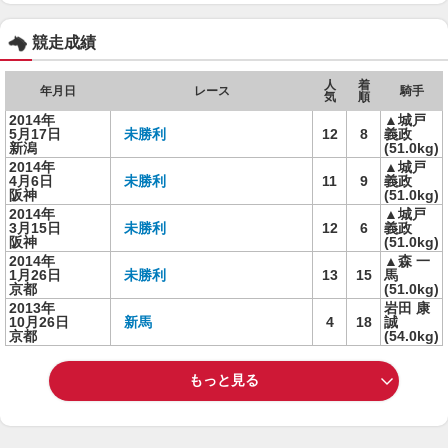
競走成績
人
着
年月日
レース
騎手
気
順
2014年
▲城戸
5月17日
未勝利
12
8
義政
新潟
(51.0kg)
2014年
▲城戸
4月6日
未勝利
11
9
義政
阪神
(51.0kg)
2014年
▲城戸
3月15日
未勝利
12
6
義政
阪神
(51.0kg)
2014年
▲森 一
1月26日
未勝利
13
15
馬
京都
(51.0kg)
2013年
岩田 康
10月26日
新馬
4
18
誠
京都
(54.0kg)
もっと見る