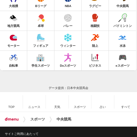
大相撲
Bリーグ
NBA
ラグビー
中央競馬
地方競馬
卓球
バレー
格闘技
バドミントン
モーター
フィギュア
ウィンター
陸上
水泳
自転車
学生スポーツ
Doスポーツ
ビジネス
eスポーツ
データ提供：日本中央競馬会
TOP
ニュース
天気
スポーツ
占い
すべて
スポーツ
中央競馬
サイトご利用にあたって