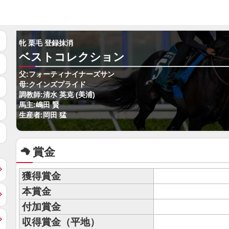
牝 栗毛 登録抹消
ベストコレクション
父:フォーティナイナーズサン
母:クインズプライド
調教師:清水 英克 (美浦)
馬主:嶋田 賢
生産者:岡田 猛
賞金
獲得賞金
本賞金
付加賞金
収得賞金（平地）