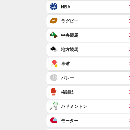
NBA
ラグビー
中央競馬
地方競馬
卓球
バレー
格闘技
バドミントン
モーター