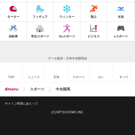
モーター
フィギュア
ウィンター
陸上
水泳
自転車
学生スポーツ
Doスポーツ
ビジネス
eスポーツ
データ提供：日本中央競馬会
TOP
ニュース
天気
スポーツ
占い
すべて
スポーツ
中央競馬
サイトご利用にあたって
(C) NTT DOCOMO, INC.