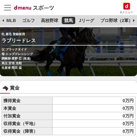
dメニュー
球
MLB
ゴルフ
高校野球
競馬
Jリーグ
プロ野球（2軍）
牝 鹿毛 登録抹消
ラブリードレス
父:ブラックタイド
母:トップドレッシング
調教師:星野 忍 (美浦)
馬主:安倍 光昭
生産者:岡田 猛
賞金
獲得賞金
0万円
本賞金
0万円
付加賞金
0万円
収得賞金（平地）
0万円
収得賞金（障害）
0万円