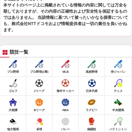
本サイトのページ上に掲載されている情報の内容に関しては万全を
期しておりますが、その内容の正確性および安全性を保証するもの
ではありません。 当該情報に基づいて被ったいかなる損害について
も、株式会社NTTドコモおよび情報提供者は一切の責任を負いかね
ます。
競技一覧
プロ野球
プロ野球(2軍)
MLB
高校野球
侍ジャパン
ゴルフ
Jリーグ
海外サッカー
日本代表
テニス
大相撲
Bリーグ
NBA
ラグビー
中央競馬
地方競馬
卓球
バレー
格闘技
バドミントン