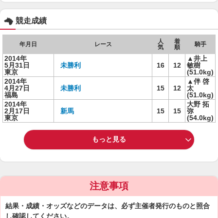
競走成績
人
着
年月日
レース
騎手
気
順
2014年
▲井上
5月31日
未勝利
16
12
敏樹
東京
(51.0kg)
2014年
▲伴 啓
4月27日
未勝利
15
12
太
福島
(51.0kg)
2014年
大野 拓
2月17日
新馬
15
15
弥
東京
(54.0kg)
もっと見る
注意事項
結果・成績・オッズなどのデータは、必ず主催者発行のものと照合
し確認してください。