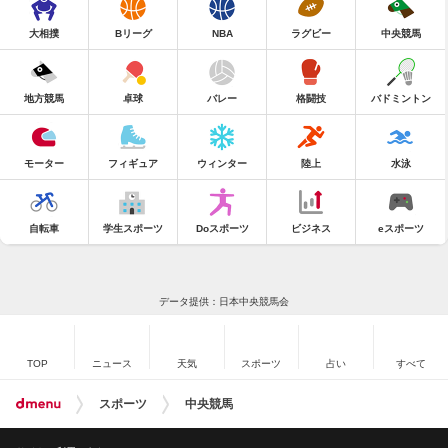
大相撲
Bリーグ
NBA
ラグビー
中央競馬
地方競馬
卓球
バレー
格闘技
バドミントン
モーター
フィギュア
ウィンター
陸上
水泳
自転車
学生スポーツ
Doスポーツ
ビジネス
eスポーツ
データ提供：日本中央競馬会
TOP
ニュース
天気
スポーツ
占い
すべて
スポーツ
中央競馬