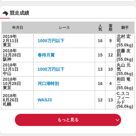
競走成績
人
着
年月日
レース
騎手
気
順
2019年
北村 宏
2月11日
1000万円以下
16
9
司
東京
(55.0kg)
2018年
佐藤 友
12月28日
春待月賞
15
12
則
阪神
(55.0kg)
2018年
丸山 元
12月1日
1000万円以下
13
10
気
中山
(55.0kg)
2018年
和田 竜
10月28日
河口湖特別
16
4
二
東京
(55.0kg)
C.スコ
2018年
フィー
8月26日
WASJ3
12
13
ルド
札幌
(56.0kg)
もっと見る