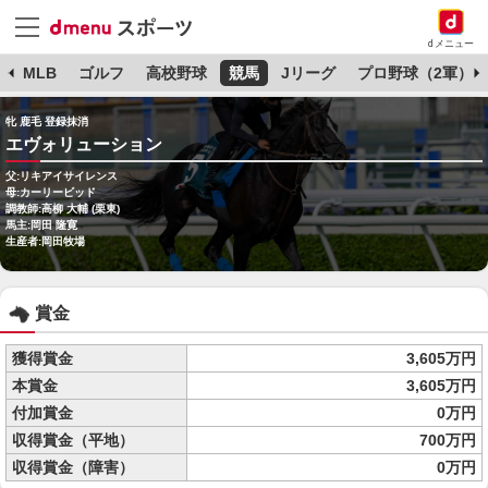
dメニュー
球
MLB
ゴルフ
高校野球
競馬
Jリーグ
プロ野球（2軍）
牝 鹿毛 登録抹消
エヴォリューション
父:リキアイサイレンス
母:カーリービッド
調教師:高柳 大輔 (栗東)
馬主:岡田 隆寛
生産者:岡田牧場
賞金
獲得賞金
3,605万円
本賞金
3,605万円
付加賞金
0万円
収得賞金（平地）
700万円
収得賞金（障害）
0万円