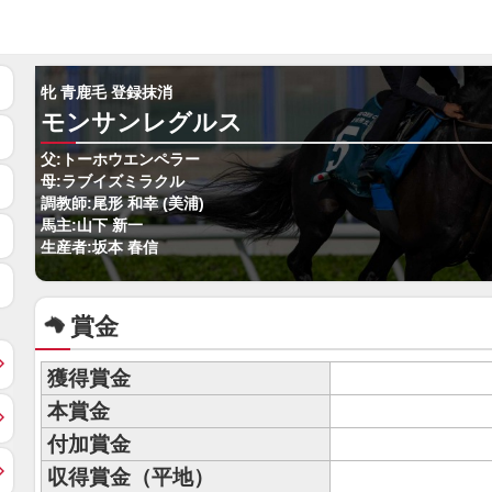
牝 青鹿毛 登録抹消
モンサンレグルス
父:トーホウエンペラー
母:ラブイズミラクル
調教師:尾形 和幸 (美浦)
馬主:山下 新一
生産者:坂本 春信
賞金
獲得賞金
本賞金
付加賞金
収得賞金（平地）