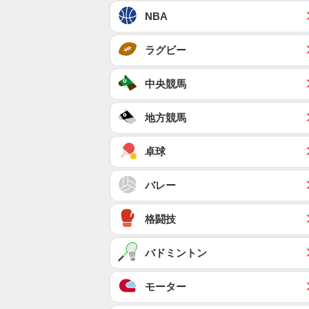
NBA
ラグビー
中央競馬
地方競馬
卓球
バレー
格闘技
バドミントン
モーター