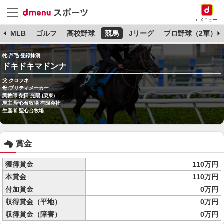
dメニュー
球
MLB
ゴルフ
高校野球
競馬
Jリーグ
プロ野球（2軍）
牝 芦毛 登録抹消
ドキドキマドンナ
父:クロフネ
母:プリティメーカー
調教師:柴田 光陽 (栗東)
馬主:聖心台牧場 有限会社
生産者:聖心台牧場
賞金
獲得賞金
110万円
本賞金
110万円
付加賞金
0万円
収得賞金（平地）
0万円
収得賞金（障害）
0万円