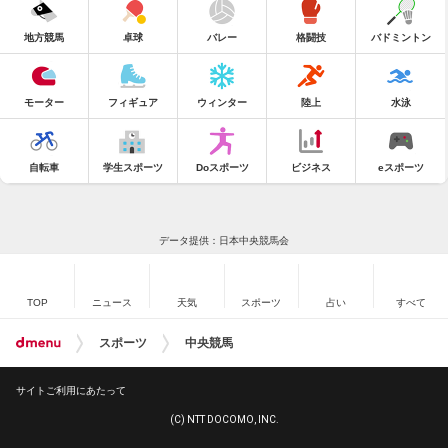
地方競馬
卓球
バレー
格闘技
バドミントン
モーター
フィギュア
ウィンター
陸上
水泳
自転車
学生スポーツ
Doスポーツ
ビジネス
eスポーツ
データ提供：日本中央競馬会
TOP
ニュース
天気
スポーツ
占い
すべて
スポーツ
中央競馬
サイトご利用にあたって
(C) NTT DOCOMO, INC.