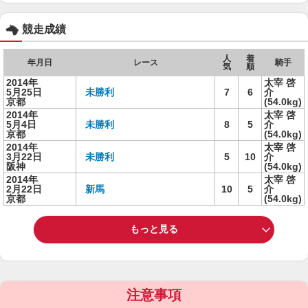
競走成績
人
着
年月日
レース
騎手
気
順
2014年
太宰 啓
5月25日
未勝利
7
6
介
京都
(54.0kg)
2014年
太宰 啓
5月4日
未勝利
8
5
介
京都
(54.0kg)
2014年
太宰 啓
3月22日
未勝利
5
10
介
阪神
(54.0kg)
2014年
太宰 啓
2月22日
新馬
10
5
介
京都
(54.0kg)
もっと見る
注意事項