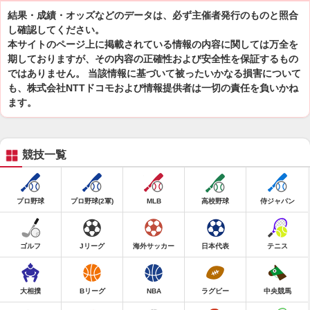
結果・成績・オッズなどのデータは、必ず主催者発行のものと照合
し確認してください。
本サイトのページ上に掲載されている情報の内容に関しては万全を
期しておりますが、その内容の正確性および安全性を保証するもの
ではありません。 当該情報に基づいて被ったいかなる損害について
も、株式会社NTTドコモおよび情報提供者は一切の責任を負いかね
ます。
競技一覧
プロ野球
プロ野球(2軍)
MLB
高校野球
侍ジャパン
ゴルフ
Jリーグ
海外サッカー
日本代表
テニス
大相撲
Bリーグ
NBA
ラグビー
中央競馬