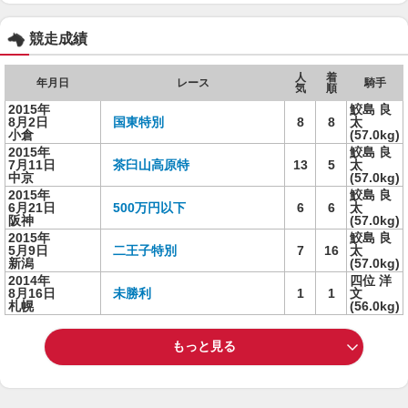
競走成績
人
着
年月日
レース
騎手
気
順
2015年
鮫島 良
8月2日
国東特別
8
8
太
小倉
(57.0kg)
2015年
鮫島 良
7月11日
茶臼山高原特
13
5
太
中京
(57.0kg)
2015年
鮫島 良
6月21日
500万円以下
6
6
太
阪神
(57.0kg)
2015年
鮫島 良
5月9日
二王子特別
7
16
太
新潟
(57.0kg)
2014年
四位 洋
8月16日
未勝利
1
1
文
札幌
(56.0kg)
もっと見る