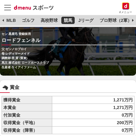
dメニュー
球
MLB
ゴルフ
高校野球
競馬
Jリーグ
プロ野球（2軍）
セン 黒鹿毛 登録抹消
ロードフェンネル
父:ゼンノロブロイ
母:レディマーメイド
調教師:昆 貢 (栗東)
馬主:株式会社 ロードホースクラブ
生産者:ケイアイファーム
賞金
獲得賞金
1,271万円
本賞金
1,271万円
付加賞金
0万円
収得賞金（平地）
200万円
収得賞金（障害）
0万円