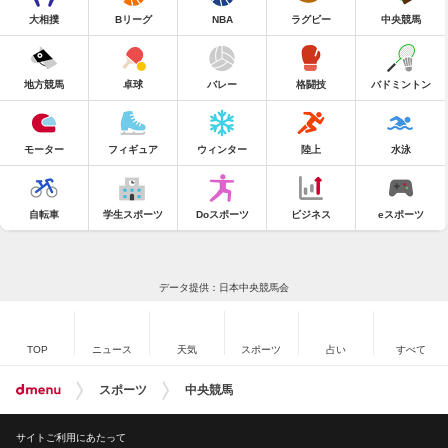
大相撲
Bリーグ
NBA
ラグビー
中央競馬
地方競馬
卓球
バレー
格闘技
バドミントン
モーター
フィギュア
ウィンター
陸上
水泳
自転車
学生スポーツ
Doスポーツ
ビジネス
eスポーツ
データ提供：日本中央競馬会
TOP
ニュース
天気
スポーツ
占い
すべて
スポーツ
中央競馬
サイトご利用にあたって