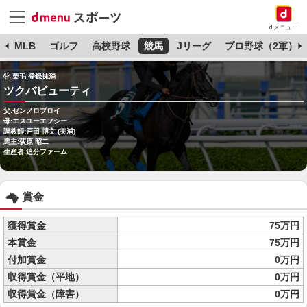
dメニュー
球
MLB
ゴルフ
高校野球
競馬
Jリーグ
プロ野球（2軍）
牝 栗毛 登録抹消
ツクバビューティ
父:ゼンノロブロイ
母:エスユーエフシー
調教師:戸田 博文 (美浦)
馬主:荻原 昭二
生産者:追分ファーム
賞金
獲得賞金
75万円
本賞金
75万円
付加賞金
0万円
収得賞金（平地）
0万円
収得賞金（障害）
0万円