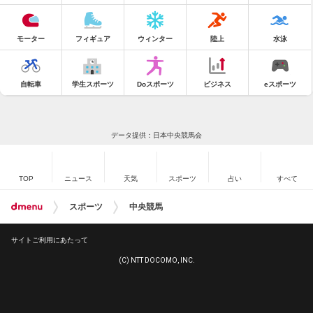
モーター
フィギュア
ウィンター
陸上
水泳
自転車
学生スポーツ
Doスポーツ
ビジネス
eスポーツ
データ提供：日本中央競馬会
TOP
ニュース
天気
スポーツ
占い
すべて
スポーツ
中央競馬
サイトご利用にあたって
(C) NTT DOCOMO, INC.