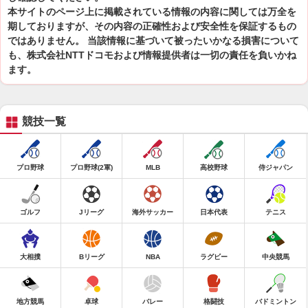
本サイトのページ上に掲載されている情報の内容に関しては万全を
期しておりますが、その内容の正確性および安全性を保証するもの
ではありません。 当該情報に基づいて被ったいかなる損害について
も、株式会社NTTドコモおよび情報提供者は一切の責任を負いかね
ます。
競技一覧
プロ野球
プロ野球(2軍)
MLB
高校野球
侍ジャパン
ゴルフ
Jリーグ
海外サッカー
日本代表
テニス
大相撲
Bリーグ
NBA
ラグビー
中央競馬
地方競馬
卓球
バレー
格闘技
バドミントン