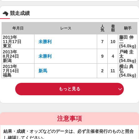
競走成績
人
着
年月日
レース
騎手
気
順
2013年
藤田 伸
11月17日
未勝利
7
10
二
東京
(54.0kg)
2013年
戸崎 圭
8月24日
未勝利
9
4
太
新潟
(54.0kg)
2013年
横山 典
7月14日
新馬
2
11
弘
福島
(54.0kg)
もっと見る
注意事項
結果・成績・オッズなどのデータは、必ず主催者発行のものと照合
し確認してください。