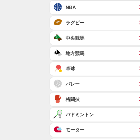
NBA
ラグビー
中央競馬
地方競馬
卓球
バレー
格闘技
バドミントン
モーター