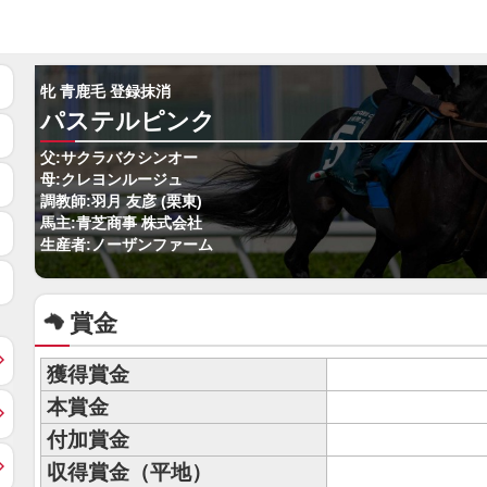
牝 青鹿毛 登録抹消
パステルピンク
父:サクラバクシンオー
母:クレヨンルージュ
調教師:羽月 友彦 (栗東)
馬主:青芝商事 株式会社
生産者:ノーザンファーム
賞金
獲得賞金
本賞金
付加賞金
収得賞金（平地）