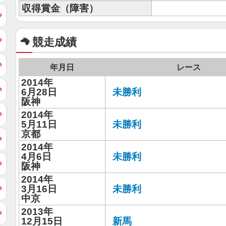
収得賞金（障害）
競走成績
年月日
レース
2014年
6月28日
未勝利
阪神
2014年
5月11日
未勝利
京都
2014年
4月6日
未勝利
阪神
2014年
3月16日
未勝利
中京
2013年
12月15日
新馬