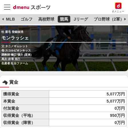
dメニュー
球
MLB
ゴルフ
高校野球
競馬
Jリーグ
プロ野球（2軍）
牡 栗毛 登録抹消
モンラッシェ
父:タニノギムレット
母:スコルピオンキッス
調教師:橋口 慎介 (栗東)
馬主:吉澤 克己
生産者:社台ファーム
賞金
獲得賞金
5,077万円
本賞金
5,077万円
付加賞金
0万円
収得賞金（平地）
950万円
収得賞金（障害）
0万円