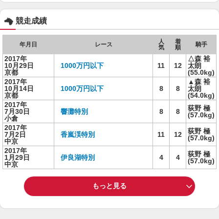
競走成績
人
着
年月日
レース
騎手
気
順
2017年
△森 裕
10月29日
1000万円以下
11
12
太朗
京都
(55.0kg)
2017年
▲森 裕
10月14日
1000万円以下
8
8
太朗
京都
(54.0kg)
2017年
荻野 極
7月30日
響灘特別
8
8
(57.0kg)
小倉
2017年
荻野 極
7月2日
香嵐渓特別
11
12
(57.0kg)
中京
2017年
荻野 極
1月29日
伊良湖特別
4
4
(57.0kg)
中京
もっと見る