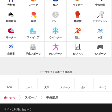
大相撲
Bリーグ
NBA
ラグビー
中央競馬
地方競馬
卓球
バレー
格闘技
バドミントン
モーター
フィギュア
ウィンター
陸上
水泳
自転車
学生スポーツ
Doスポーツ
ビジネス
eスポーツ
データ提供：日本中央競馬会
TOP
ニュース
天気
スポーツ
占い
すべて
スポーツ
中央競馬
サイトご利用にあたって