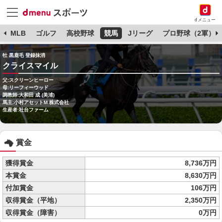
dメニュー
球
MLB
ゴルフ
高校野球
競馬
Jリーグ
プロ野球（2軍）
牡 黒鹿毛 登録抹消
クライスマイル
父:スクリーンヒーロー
母:リーフィーウッド
調教師:大和田 成 (美浦)
馬主:小村アセットM 株式会社
生産者:社台ファーム
賞金
獲得賞金
8,736万円
本賞金
8,630万円
付加賞金
106万円
収得賞金（平地）
2,350万円
収得賞金（障害）
0万円