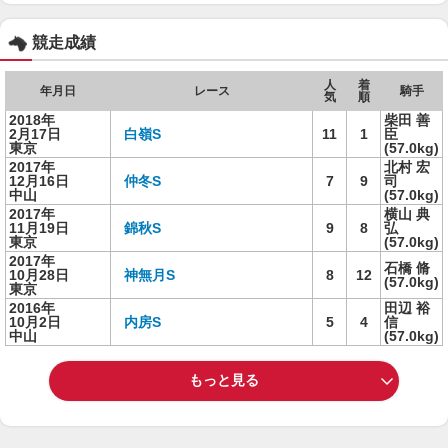
競走成績
人
着
年月日
レース
騎手
気
順
2018年
柴田 善
2月17日
白嶺S
11
1
臣
東京
(57.0kg)
2017年
北村 宏
12月16日
仲冬S
7
9
司
中山
(57.0kg)
2017年
横山 典
11月19日
錦秋S
9
8
弘
東京
(57.0kg)
2017年
石橋 脩
10月28日
神無月S
8
12
(57.0kg)
東京
2016年
田辺 裕
10月2日
内房S
5
4
信
中山
(57.0kg)
もっと見る