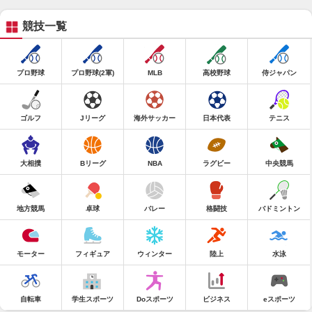
競技一覧
プロ野球
プロ野球(2軍)
MLB
高校野球
侍ジャパン
ゴルフ
Jリーグ
海外サッカー
日本代表
テニス
大相撲
Bリーグ
NBA
ラグビー
中央競馬
地方競馬
卓球
バレー
格闘技
バドミントン
モーター
フィギュア
ウィンター
陸上
水泳
自転車
学生スポーツ
Doスポーツ
ビジネス
eスポーツ