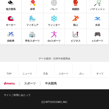
地方競馬
卓球
バレー
格闘技
バドミントン
モーター
フィギュア
ウィンター
陸上
水泳
自転車
学生スポーツ
Doスポーツ
ビジネス
eスポーツ
データ提供：日本中央競馬会
TOP
ニュース
天気
スポーツ
占い
すべて
スポーツ
中央競馬
サイトご利用にあたって
(C) NTT DOCOMO, INC.