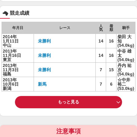
競走成績
人
着
年月日
レース
騎手
気
順
2014年
柴田 大
1月11日
未勝利
14
16
知
中山
(54.0kg)
2013年
中谷 雄
11月16日
未勝利
14
16
太
東京
(54.0kg)
2013年
丹内 祐
11月3日
未勝利
7
15
次
福島
(54.0kg)
2013年
☆中井
10月6日
新馬
7
6
裕二
新潟
(53.0kg)
もっと見る
注意事項