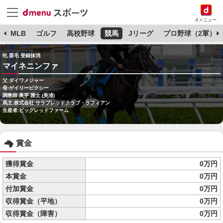
dメニュー
球
MLB
ゴルフ
高校野球
競馬
Jリーグ
プロ野球（2軍）
牝 栗毛 登録抹消
マイネニンファ
父:ダイワメジャー
母:ゲイリーピクシー
調教師:奥平 雅士 (美浦)
馬主:株式会社 サラブレッドクラブ・ラフィアン
生産者:ビッグレッドファーム
賞金
獲得賞金
0万円
本賞金
0万円
付加賞金
0万円
収得賞金（平地）
0万円
収得賞金（障害）
0万円