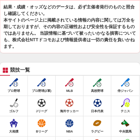
結果・成績・オッズなどのデータは、必ず主催者発行のものと照合
し確認してください。
本サイトのページ上に掲載されている情報の内容に関しては万全を
期しておりますが、その内容の正確性および安全性を保証するもの
ではありません。 当該情報に基づいて被ったいかなる損害について
も、株式会社NTTドコモおよび情報提供者は一切の責任を負いかね
ます。
競技一覧
プロ野球
プロ野球(2軍)
MLB
高校野球
侍ジャパン
ゴルフ
Jリーグ
海外サッカー
日本代表
テニス
大相撲
Bリーグ
NBA
ラグビー
中央競馬