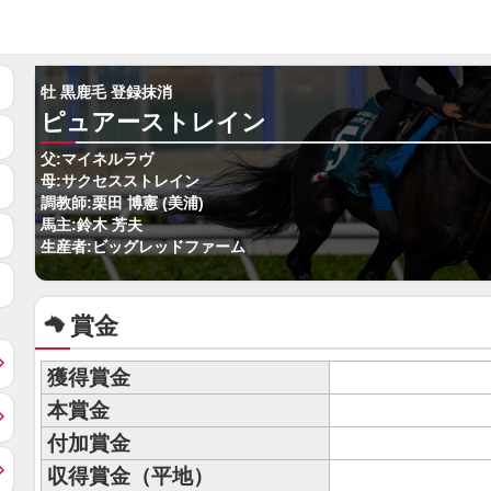
牡 黒鹿毛 登録抹消
ピュアーストレイン
父:マイネルラヴ
母:サクセスストレイン
調教師:栗田 博憲 (美浦)
馬主:鈴木 芳夫
生産者:ビッグレッドファーム
賞金
獲得賞金
本賞金
付加賞金
収得賞金（平地）