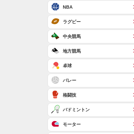
NBA
ラグビー
中央競馬
地方競馬
卓球
バレー
格闘技
バドミントン
モーター