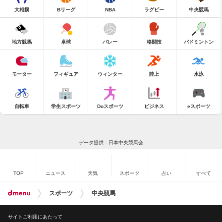
大相撲
Bリーグ
NBA
ラグビー
中央競馬
地方競馬
卓球
バレー
格闘技
バドミントン
モーター
フィギュア
ウィンター
陸上
水泳
自転車
学生スポーツ
Doスポーツ
ビジネス
eスポーツ
データ提供：日本中央競馬会
TOP
ニュース
天気
スポーツ
占い
すべて
スポーツ
中央競馬
サイトご利用にあたって