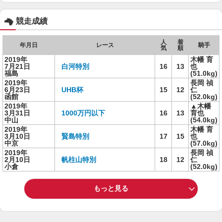
競走成績
人
着
年月日
レース
騎手
気
順
2019年
木幡 育
7月21日
白河特別
16
13
也
福島
(51.0kg)
2019年
長岡 禎
6月23日
UHB杯
15
12
仁
函館
(52.0kg)
2019年
▲木幡
3月31日
1000万円以下
16
13
育也
中山
(54.0kg)
2019年
木幡 育
3月10日
賢島特別
17
15
也
中京
(57.0kg)
2019年
長岡 禎
2月10日
帆柱山特別
18
12
仁
小倉
(52.0kg)
もっと見る