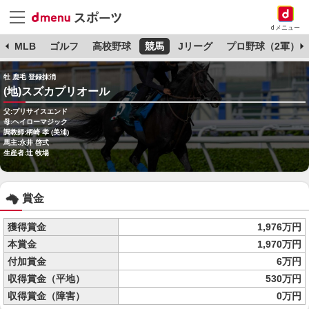
dメニュー
球
MLB
ゴルフ
高校野球
競馬
Jリーグ
プロ野球（2軍）
牡 鹿毛 登録抹消
(地)スズカプリオール
父:プリサイスエンド
母:ヘイローマジック
調教師:柄崎 孝 (美浦)
馬主:永井 啓弍
生産者:辻 牧場
賞金
獲得賞金
1,976万円
本賞金
1,970万円
付加賞金
6万円
収得賞金（平地）
530万円
収得賞金（障害）
0万円