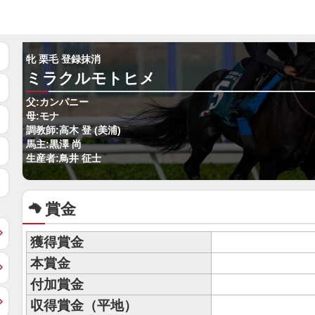
牝 栗毛 登録抹消
ミラクルモトヒメ
父:カンパニー
母:モナ
調教師:高木 登 (美浦)
馬主:黒澤 尚
生産者:鳥井 征士
賞金
獲得賞金
本賞金
付加賞金
収得賞金（平地）