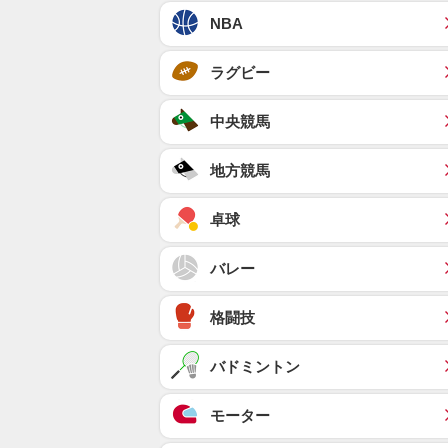
NBA
ラグビー
中央競馬
地方競馬
卓球
バレー
格闘技
バドミントン
モーター