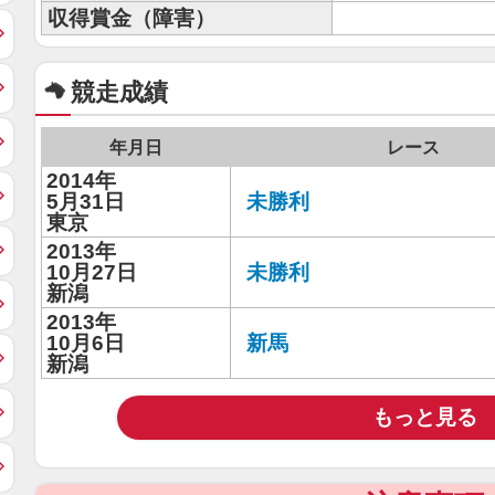
収得賞金（障害）
競走成績
年月日
レース
2014年
5月31日
未勝利
東京
2013年
10月27日
未勝利
新潟
2013年
10月6日
新馬
新潟
もっと見る