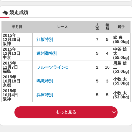
競走成績
人
着
年月日
レース
騎手
気
順
2015年
武 豊
12月26日
江坂特別
7
5
(55.0kg)
阪神
2015年
中谷 雄
12月13日
遠州灘特別
5
4
太
中京
(55.0kg)
2015年
川島 信
11月7日
フルーツラインC
2
10
二
福島
(53.0kg)
2015年
小牧 太
10月18日
鳴滝特別
5
3
(55.0kg)
京都
2015年
小牧 太
10月4日
兵庫特別
5
5
(53.0kg)
阪神
もっと見る