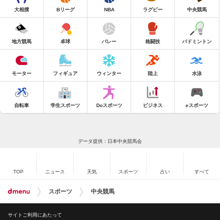
大相撲
Bリーグ
NBA
ラグビー
中央競馬
地方競馬
卓球
バレー
格闘技
バドミントン
モーター
フィギュア
ウィンター
陸上
水泳
自転車
学生スポーツ
Doスポーツ
ビジネス
eスポーツ
データ提供：日本中央競馬会
TOP
ニュース
天気
スポーツ
占い
すべて
スポーツ
中央競馬
サイトご利用にあたって