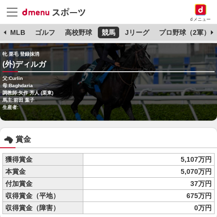
dメニュー
球
MLB
ゴルフ
高校野球
競馬
Jリーグ
プロ野球（2軍）
牝 栗毛 登録抹消
(外)ディルガ
父:Curlin
母:Baghdaria
調教師:矢作 芳人 (栗東)
馬主:前田 葉子
生産者:
賞金
獲得賞金
5,107万円
本賞金
5,070万円
付加賞金
37万円
収得賞金（平地）
675万円
収得賞金（障害）
0万円