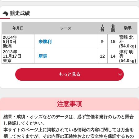
競走成績
人
着
年月日
レース
騎手
気
順
2014年
宮崎 北
5月3日
未勝利
9
15
斗
新潟
(54.0kg)
2013年
津村 明
11月17日
新馬
12
14
秀
東京
(54.0kg)
もっと見る
注意事項
結果・成績・オッズなどのデータは、必ず主催者発行のものと照合
し確認してください。
本サイトのページ上に掲載されている情報の内容に関しては万全を
期しておりますが、その内容の正確性および安全性を保証するもの