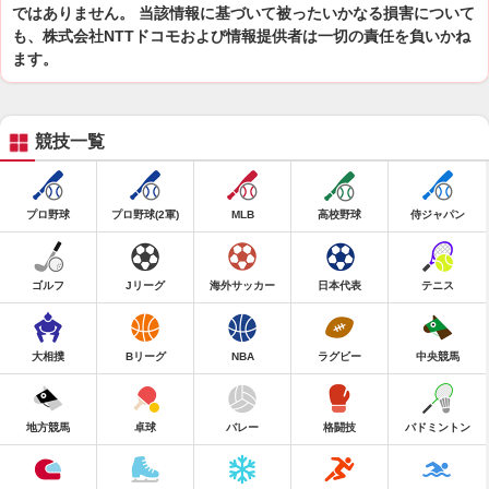
ではありません。 当該情報に基づいて被ったいかなる損害について
も、株式会社NTTドコモおよび情報提供者は一切の責任を負いかね
ます。
競技一覧
プロ野球
プロ野球(2軍)
MLB
高校野球
侍ジャパン
ゴルフ
Jリーグ
海外サッカー
日本代表
テニス
大相撲
Bリーグ
NBA
ラグビー
中央競馬
地方競馬
卓球
バレー
格闘技
バドミントン