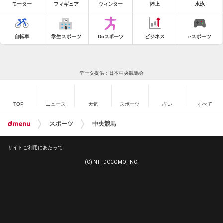
モーター
フィギュア
ウィンター
陸上
水泳
自転車
学生スポーツ
Doスポーツ
ビジネス
eスポーツ
データ提供：日本中央競馬会
TOP
ニュース
天気
スポーツ
占い
すべて
スポーツ
中央競馬
サイトご利用にあたって
(C) NTT DOCOMO, INC.