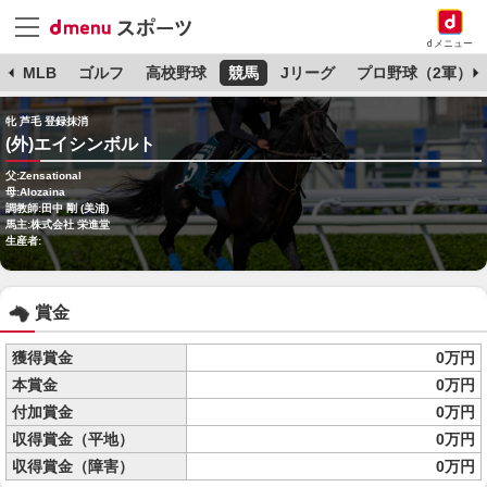
dメニュー
球
MLB
ゴルフ
高校野球
競馬
Jリーグ
プロ野球（2軍）
牝 芦毛 登録抹消
(外)エイシンボルト
父:Zensational
母:Alozaina
調教師:田中 剛 (美浦)
馬主:株式会社 栄進堂
生産者:
賞金
獲得賞金
0万円
本賞金
0万円
付加賞金
0万円
収得賞金（平地）
0万円
収得賞金（障害）
0万円