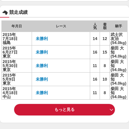
競走成績
人
着
年月日
レース
騎手
気
順
2015年
武士沢
7月18日
未勝利
14
12
友治
福島
(54.0kg)
2015年
柴田 大
6月27日
未勝利
16
15
知
東京
(54.0kg)
2015年
柴田 大
5月30日
未勝利
11
8
知
東京
(54.0kg)
2015年
柴田 大
5月9日
未勝利
16
10
知
東京
(54.0kg)
2015年
柴田 大
4月18日
未勝利
11
8
知
中山
(54.0kg)
もっと見る