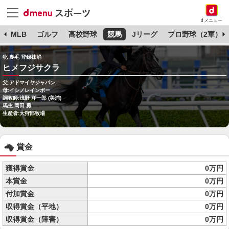
dメニュー
球
MLB
ゴルフ
高校野球
競馬
Jリーグ
プロ野球（2軍）
牝 鹿毛 登録抹消
ヒメフジサクラ
父:アドマイヤジャパン
母:イシノレインボー
調教師:浅野 洋一郎 (美浦)
馬主:岡田 勇
生産者:大狩部牧場
賞金
獲得賞金
0万円
本賞金
0万円
付加賞金
0万円
収得賞金（平地）
0万円
収得賞金（障害）
0万円