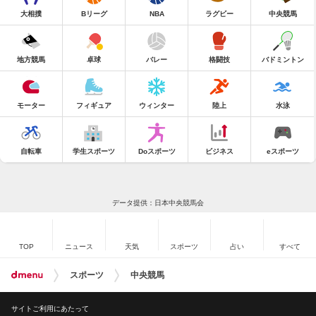
大相撲
Bリーグ
NBA
ラグビー
中央競馬
地方競馬
卓球
バレー
格闘技
バドミントン
モーター
フィギュア
ウィンター
陸上
水泳
自転車
学生スポーツ
Doスポーツ
ビジネス
eスポーツ
データ提供：日本中央競馬会
TOP
ニュース
天気
スポーツ
占い
すべて
スポーツ
中央競馬
サイトご利用にあたって