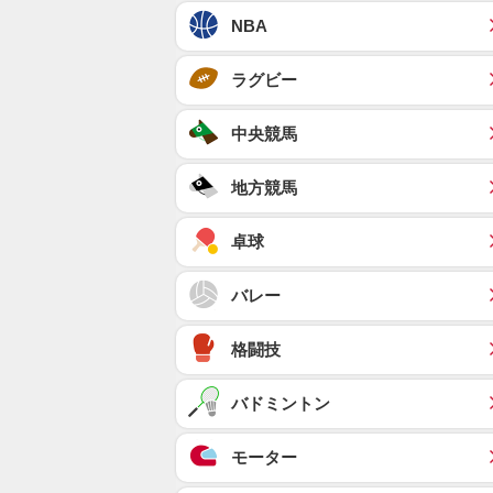
NBA
ラグビー
中央競馬
地方競馬
卓球
バレー
格闘技
バドミントン
モーター