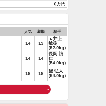
0万円
人気
着順
騎手
▲井上
14
13
敏樹
(52.0kg)
長岡 禎
14
14
仁
(54.0kg)
黛 弘人
18
18
(54.0kg)