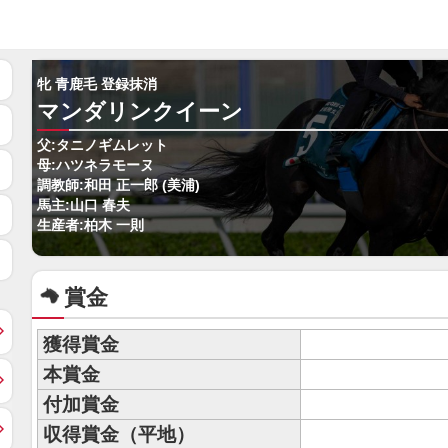
牝 青鹿毛 登録抹消
マンダリンクイーン
父:タニノギムレット
母:ハツネラモーヌ
調教師:和田 正一郎 (美浦)
馬主:山口 春夫
生産者:柏木 一則
賞金
獲得賞金
本賞金
付加賞金
収得賞金（平地）