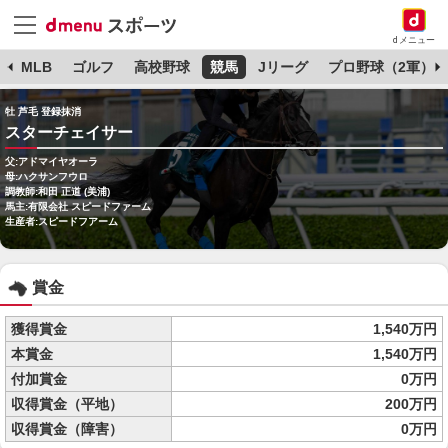
dメニュー
球
MLB
ゴルフ
高校野球
競馬
Jリーグ
プロ野球（2軍）
牡 芦毛 登録抹消
スターチェイサー
父:アドマイヤオーラ
母:ハクサンフウロ
調教師:和田 正道 (美浦)
馬主:有限会社 スピードファーム
生産者:スピードフアーム
賞金
獲得賞金
1,540万円
本賞金
1,540万円
付加賞金
0万円
収得賞金（平地）
200万円
収得賞金（障害）
0万円