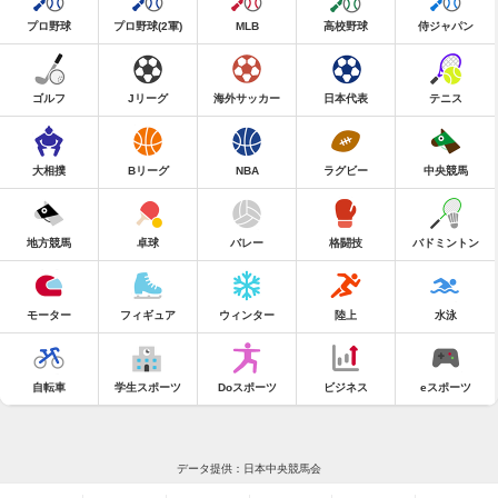
プロ野球
プロ野球(2軍)
MLB
高校野球
侍ジャパン
ゴルフ
Jリーグ
海外サッカー
日本代表
テニス
大相撲
Bリーグ
NBA
ラグビー
中央競馬
地方競馬
卓球
バレー
格闘技
バドミントン
モーター
フィギュア
ウィンター
陸上
水泳
自転車
学生スポーツ
Doスポーツ
ビジネス
eスポーツ
データ提供：日本中央競馬会