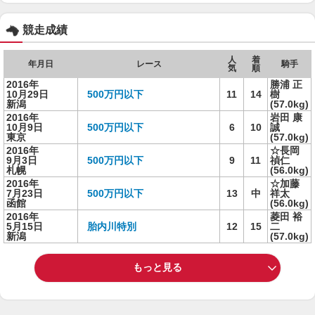
競走成績
人
着
年月日
レース
騎手
気
順
2016年
勝浦 正
10月29日
500万円以下
11
14
樹
新潟
(57.0kg)
2016年
岩田 康
10月9日
500万円以下
6
10
誠
東京
(57.0kg)
2016年
☆長岡
9月3日
500万円以下
9
11
禎仁
札幌
(56.0kg)
2016年
☆加藤
7月23日
500万円以下
13
中
祥太
函館
(56.0kg)
2016年
菱田 裕
5月15日
胎内川特別
12
15
二
新潟
(57.0kg)
もっと見る