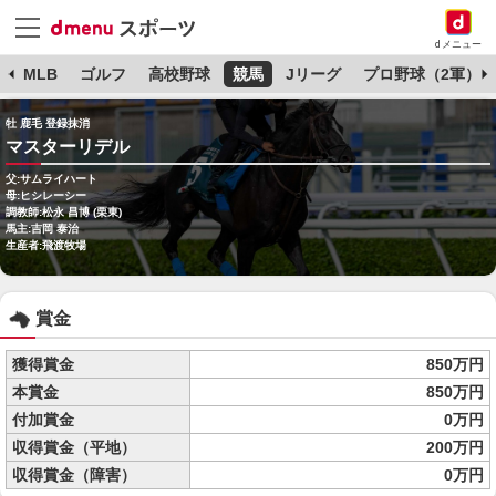
dメニュー
球
MLB
ゴルフ
高校野球
競馬
Jリーグ
プロ野球（2軍）
牡 鹿毛 登録抹消
マスターリデル
父:サムライハート
母:ヒシレーシー
調教師:松永 昌博 (栗東)
馬主:吉岡 泰治
生産者:飛渡牧場
賞金
獲得賞金
850万円
本賞金
850万円
付加賞金
0万円
収得賞金（平地）
200万円
収得賞金（障害）
0万円