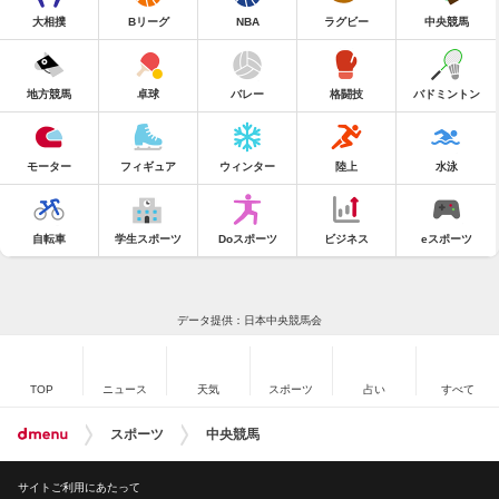
大相撲
Bリーグ
NBA
ラグビー
中央競馬
地方競馬
卓球
バレー
格闘技
バドミントン
モーター
フィギュア
ウィンター
陸上
水泳
自転車
学生スポーツ
Doスポーツ
ビジネス
eスポーツ
データ提供：日本中央競馬会
TOP
ニュース
天気
スポーツ
占い
すべて
スポーツ
中央競馬
サイトご利用にあたって