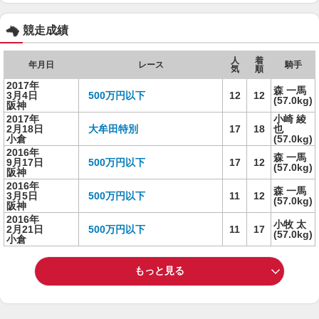
競走成績
人
着
年月日
レース
騎手
気
順
2017年
森 一馬
3月4日
500万円以下
12
12
(57.0kg)
阪神
2017年
小崎 綾
2月18日
大牟田特別
17
18
也
小倉
(57.0kg)
2016年
森 一馬
9月17日
500万円以下
17
12
(57.0kg)
阪神
2016年
森 一馬
3月5日
500万円以下
11
12
(57.0kg)
阪神
2016年
小牧 太
2月21日
500万円以下
11
17
(57.0kg)
小倉
もっと見る