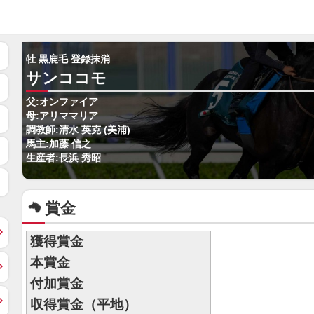
牡 黒鹿毛 登録抹消
サンココモ
父:オンファイア
母:アリママリア
調教師:清水 英克 (美浦)
馬主:加藤 信之
生産者:長浜 秀昭
賞金
獲得賞金
本賞金
付加賞金
収得賞金（平地）