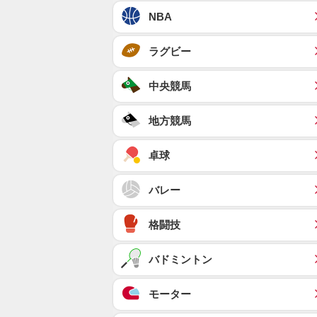
NBA
ラグビー
中央競馬
地方競馬
卓球
バレー
格闘技
バドミントン
モーター