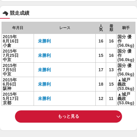
競走成績
人
着
年月日
レース
騎手
気
順
2015年
国分 優
8月16日
未勝利
16
16
作
小倉
(56.0kg)
2015年
国分 優
7月25日
未勝利
15
16
作
中京
(56.0kg)
2015年
国分 優
7月5日
未勝利
17
13
作
中京
(56.0kg)
2015年
▲城戸
6月6日
未勝利
18
15
義政
阪神
(53.0kg)
2015年
▲城戸
5月17日
未勝利
12
11
義政
京都
(53.0kg)
もっと見る