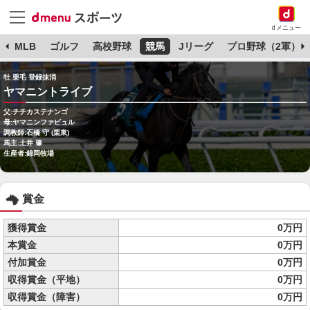
dメニュー
球
MLB
ゴルフ
高校野球
競馬
Jリーグ
プロ野球（2軍）
牡 栗毛 登録抹消
ヤマニントライブ
父:チチカステナンゴ
母:ヤマニンファビュル
調教師:石橋 守 (栗東)
馬主:土井 肇
生産者:錦岡牧場
賞金
獲得賞金
0万円
本賞金
0万円
付加賞金
0万円
収得賞金（平地）
0万円
収得賞金（障害）
0万円