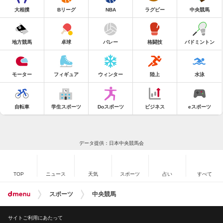
大相撲
Bリーグ
NBA
ラグビー
中央競馬
地方競馬
卓球
バレー
格闘技
バドミントン
モーター
フィギュア
ウィンター
陸上
水泳
自転車
学生スポーツ
Doスポーツ
ビジネス
eスポーツ
データ提供：日本中央競馬会
TOP
ニュース
天気
スポーツ
占い
すべて
スポーツ
中央競馬
サイトご利用にあたって