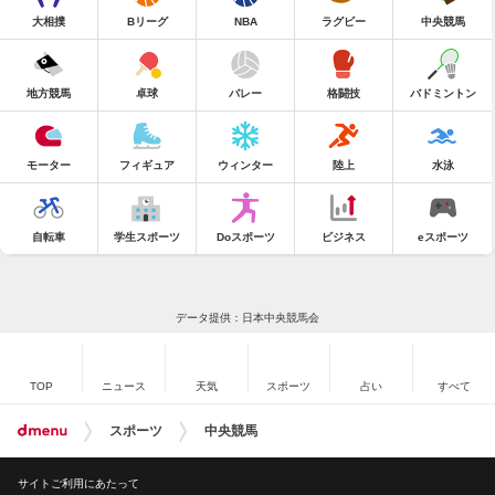
大相撲
Bリーグ
NBA
ラグビー
中央競馬
地方競馬
卓球
バレー
格闘技
バドミントン
モーター
フィギュア
ウィンター
陸上
水泳
自転車
学生スポーツ
Doスポーツ
ビジネス
eスポーツ
データ提供：日本中央競馬会
TOP
ニュース
天気
スポーツ
占い
すべて
スポーツ
中央競馬
サイトご利用にあたって