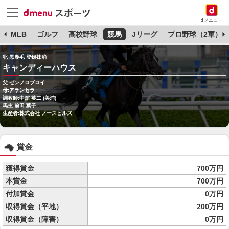
dメニュー
球
MLB
ゴルフ
高校野球
競馬
Jリーグ
プロ野球（2軍）
牝 黒鹿毛 登録抹消
キャンディーハウス
父:ゼンノロブロイ
母:アランセラ
調教師:中舘 英二 (美浦)
馬主:前田 葉子
生産者:株式会社 ノースヒルズ
賞金
獲得賞金
700万円
本賞金
700万円
付加賞金
0万円
収得賞金（平地）
200万円
収得賞金（障害）
0万円