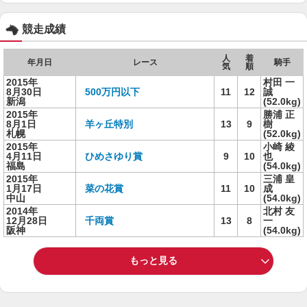
競走成績
人
着
年月日
レース
騎手
気
順
2015年
村田 一
8月30日
500万円以下
11
12
誠
新潟
(52.0kg)
2015年
勝浦 正
8月1日
羊ヶ丘特別
13
9
樹
札幌
(52.0kg)
2015年
小崎 綾
4月11日
ひめさゆり賞
9
10
也
福島
(54.0kg)
2015年
三浦 皇
1月17日
菜の花賞
11
10
成
中山
(54.0kg)
2014年
北村 友
12月28日
千両賞
13
8
一
阪神
(54.0kg)
もっと見る