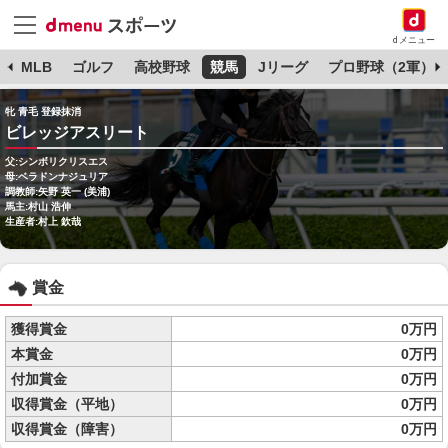
dメニュー
球
MLB
ゴルフ
高校野球
競馬
Jリーグ
プロ野球（2軍）
牝 青毛 登録抹消
ビレッジアスリート
父:シンボリクリスエス
母:ベラドンナジュリア
調教師:矢野 英一 (美浦)
馬主:村山 浩伸
生産者:村上 欽哉
賞金
獲得賞金
0万円
本賞金
0万円
付加賞金
0万円
収得賞金（平地）
0万円
収得賞金（障害）
0万円