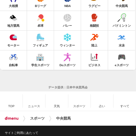
大相撲
Bリーグ
NBA
ラグビー
中央競馬
地方競馬
卓球
バレー
格闘技
バドミントン
モーター
フィギュア
ウィンター
陸上
水泳
自転車
学生スポーツ
Doスポーツ
ビジネス
eスポーツ
データ提供：日本中央競馬会
TOP
ニュース
天気
スポーツ
占い
すべて
スポーツ
中央競馬
サイトご利用にあたって