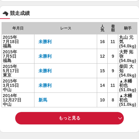
競走成績
人
着
年月日
レース
騎手
気
順
2015年
丸山 元
7月18日
未勝利
16
11
気
福島
(54.0kg)
2015年
大野 拓
7月5日
未勝利
12
9
弥
福島
(54.0kg)
2015年
柴田 大
5月17日
未勝利
15
9
知
東京
(54.0kg)
2015年
▲木幡
3月15日
未勝利
14
11
初也
中山
(51.0kg)
2014年
▲木幡
12月27日
新馬
10
8
初也
中山
(51.0kg)
もっと見る