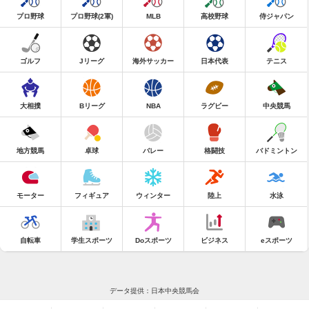
プロ野球
プロ野球(2軍)
MLB
高校野球
侍ジャパン
ゴルフ
Jリーグ
海外サッカー
日本代表
テニス
大相撲
Bリーグ
NBA
ラグビー
中央競馬
地方競馬
卓球
バレー
格闘技
バドミントン
モーター
フィギュア
ウィンター
陸上
水泳
自転車
学生スポーツ
Doスポーツ
ビジネス
eスポーツ
データ提供：日本中央競馬会