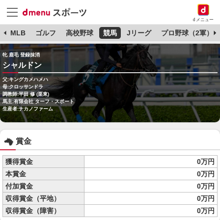
dメニュー
球
MLB
ゴルフ
高校野球
競馬
Jリーグ
プロ野球（2軍）
牝 鹿毛 登録抹消
シャルドン
父:キングカメハメハ
母:クロッサンドラ
調教師:平田 修 (栗東)
馬主:有限会社 ターフ・スポート
生産者:ナカノファーム
賞金
獲得賞金
0万円
本賞金
0万円
付加賞金
0万円
収得賞金（平地）
0万円
収得賞金（障害）
0万円