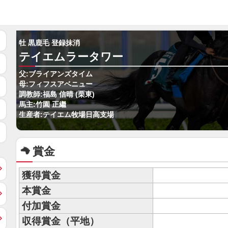
牡 黒鹿毛 登録抹消
テイエムラータワー
父:ブライアンズタイム
母:フィフスアベニュー
調教師:福島 信晴 (栗東)
馬主:竹園 正繼
生産者:テイエム牧場日高支場
賞金
獲得賞金
本賞金
付加賞金
収得賞金（平地）