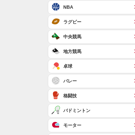
NBA
ラグビー
中央競馬
地方競馬
卓球
バレー
格闘技
バドミントン
モーター