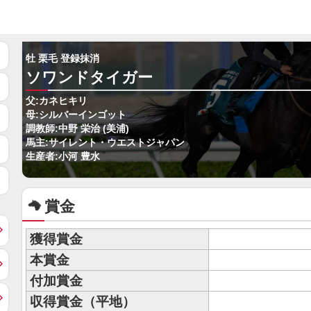
牡 栗毛 登録抹消
ソワンドタイガー
父:カネヒキリ
母:シルバーインゴット
調教師:中野 栄治 (美浦)
馬主:サイレント・ウエストジャパン
生産者:小河 豊水
賞金
獲得賞金
本賞金
付加賞金
収得賞金（平地）