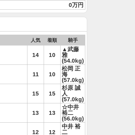
0万円
人気
着順
騎手
▲武藤
14
10
雅
(54.0kg)
松岡 正
11
10
海
(57.0kg)
杉原 誠
15
15
人
(57.0kg)
☆中井
13
13
裕二
(56.0kg)
中井 裕
12
12
二