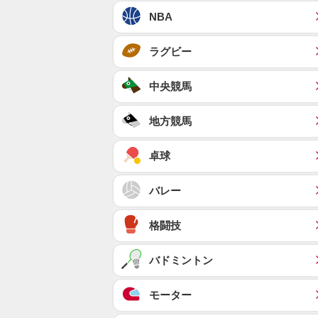
NBA
ラグビー
中央競馬
地方競馬
卓球
バレー
格闘技
バドミントン
モーター