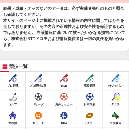
結果・成績・オッズなどのデータは、必ず主催者発行のものと照合
し確認してください。
本サイトのページ上に掲載されている情報の内容に関しては万全を
期しておりますが、その内容の正確性および安全性を保証するもの
ではありません。 当該情報に基づいて被ったいかなる損害について
も、株式会社NTTドコモおよび情報提供者は一切の責任を負いかね
ます。
競技一覧
プロ野球
プロ野球(2軍)
MLB
高校野球
侍ジャパン
ゴルフ
Jリーグ
海外サッカー
日本代表
テニス
大相撲
Bリーグ
NBA
ラグビー
中央競馬