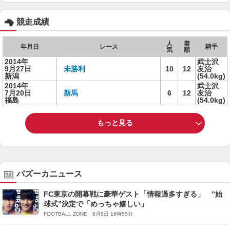
競走成績
人
着
年月日
レース
騎手
気
順
2014年
武士沢
9月27日
未勝利
10
12
友治
新潟
(54.0kg)
2014年
武士沢
7月20日
新馬
6
12
友治
福島
(54.0kg)
もっと見る
バズーカニュース
FC東京の開幕戦に豪華ゲスト「情報過多すぎる」 ”始
球式”決定で「めっちゃ嬉しい」
FOOTBALL ZONE 8月5日 16時55分