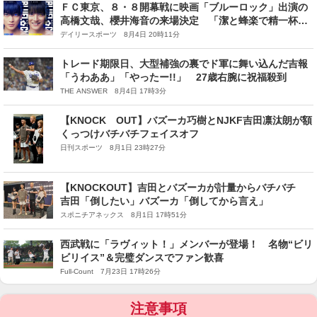
ＦＣ東京、８・８開幕戦に映画「ブルーロック」出演の
高橋文哉、櫻井海音の来場決定 「潔と蜂楽で精一杯盛
り上げたいと思います！」
デイリースポーツ 8月4日 20時11分
トレード期限日、大型補強の裏でド軍に舞い込んだ吉報
「うわああ」「やったー!!」 27歳右腕に祝福殺到
THE ANSWER 8月4日 17時3分
【KNOCK OUT】バズーカ巧樹とNJKF吉田凛汰朗が額
くっつけバチバチフェイスオフ
日刊スポーツ 8月1日 23時27分
【KNOCKOUT】吉田とバズーカが計量からバチバチ
吉田「倒したい」バズーカ「倒してから言え」
スポニチアネックス 8月1日 17時51分
西武戦に「ラヴィット！」メンバーが登場！ 名物“ビリ
ビリイス”＆完璧ダンスでファン歓喜
Full-Count 7月23日 17時26分
注意事項