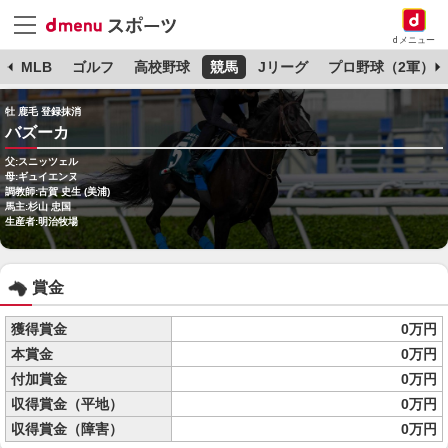
dメニュー
球
MLB
ゴルフ
高校野球
競馬
Jリーグ
プロ野球（2軍）
牡 鹿毛 登録抹消
バズーカ
父:スニッツェル
母:ギュイエンヌ
調教師:古賀 史生 (美浦)
馬主:杉山 忠国
生産者:明治牧場
賞金
獲得賞金
0万円
本賞金
0万円
付加賞金
0万円
収得賞金（平地）
0万円
収得賞金（障害）
0万円