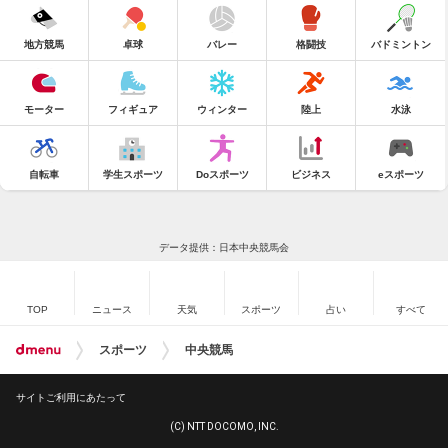
地方競馬
卓球
バレー
格闘技
バドミントン
モーター
フィギュア
ウィンター
陸上
水泳
自転車
学生スポーツ
Doスポーツ
ビジネス
eスポーツ
データ提供：日本中央競馬会
TOP
ニュース
天気
スポーツ
占い
すべて
スポーツ
中央競馬
サイトご利用にあたって
(C) NTT DOCOMO, INC.