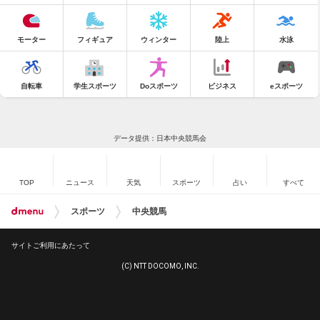
モーター
フィギュア
ウィンター
陸上
水泳
自転車
学生スポーツ
Doスポーツ
ビジネス
eスポーツ
データ提供：日本中央競馬会
TOP
ニュース
天気
スポーツ
占い
すべて
スポーツ
中央競馬
サイトご利用にあたって
(C) NTT DOCOMO, INC.