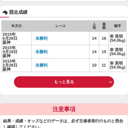
競走成績
人
着
年月日
レース
騎手
気
順
2015年
幸 英明
6月28日
未勝利
14
16
(54.0kg)
阪神
2015年
幸 英明
4月18日
未勝利
14
15
(54.0kg)
阪神
2015年
幸 英明
2月28日
未勝利
10
11
(54.0kg)
阪神
もっと見る
注意事項
結果・成績・オッズなどのデータは、必ず主催者発行のものと照合
し確認してください。