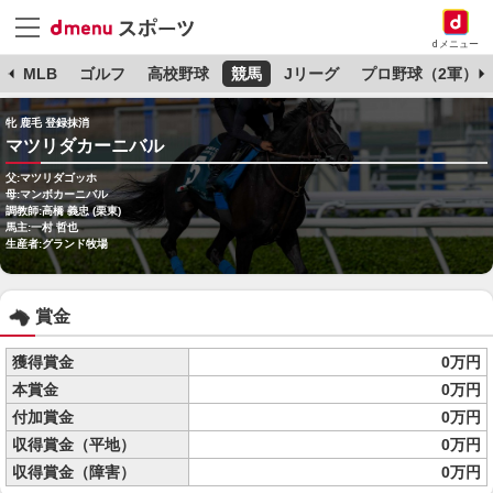
dメニュー
球
MLB
ゴルフ
高校野球
競馬
Jリーグ
プロ野球（2軍）
牝 鹿毛 登録抹消
マツリダカーニバル
父:マツリダゴッホ
母:マンボカーニバル
調教師:高橋 義忠 (栗東)
馬主:一村 哲也
生産者:グランド牧場
賞金
獲得賞金
0万円
本賞金
0万円
付加賞金
0万円
収得賞金（平地）
0万円
収得賞金（障害）
0万円