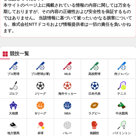
本サイトのページ上に掲載されている情報の内容に関しては万全を
期しておりますが、その内容の正確性および安全性を保証するもの
ではありません。 当該情報に基づいて被ったいかなる損害について
も、株式会社NTTドコモおよび情報提供者は一切の責任を負いかね
ます。
競技一覧
プロ野球
プロ野球(2軍)
MLB
高校野球
侍ジャパン
ゴルフ
Jリーグ
海外サッカー
日本代表
テニス
大相撲
Bリーグ
NBA
ラグビー
中央競馬
地方競馬
卓球
バレー
格闘技
バドミントン