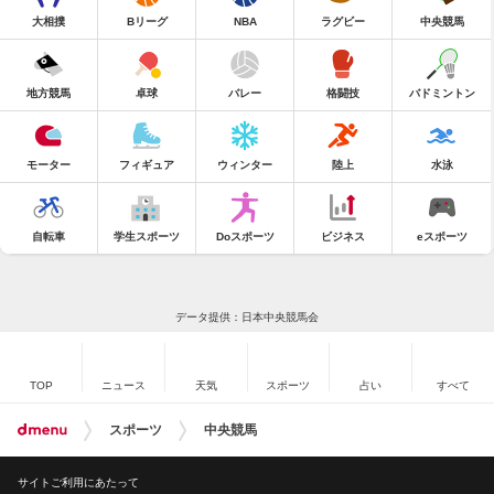
大相撲
Bリーグ
NBA
ラグビー
中央競馬
地方競馬
卓球
バレー
格闘技
バドミントン
モーター
フィギュア
ウィンター
陸上
水泳
自転車
学生スポーツ
Doスポーツ
ビジネス
eスポーツ
データ提供：日本中央競馬会
TOP
ニュース
天気
スポーツ
占い
すべて
スポーツ
中央競馬
サイトご利用にあたって