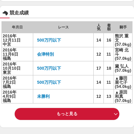
競走成績
人
着
年月日
レース
騎手
気
順
2016年
熊沢 重
12月11日
500万円以下
14
16
文
中京
(57.0kg)
2016年
宮崎 北
11月6日
会津特別
12
11
斗
福島
(57.0kg)
2016年
黛 弘人
10月10日
500万円以下
17
18
(57.0kg)
東京
2016年
▲藤田
7月2日
500万円以下
14
11
菜七子
福島
(54.0kg)
2016年
▲原田
4月9日
未勝利
12
13
和真
福島
(57.0kg)
もっと見る