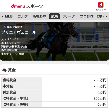
dメニュー
球
MLB
ゴルフ
高校野球
競馬
Jリーグ
プロ野球（2軍）
セン 鹿毛 登録抹消
ブリエアヴェニール
父:オペラハウス
母:モンテチェリー
調教師:加藤 和宏 (美浦)
馬主:岡田 牧雄
生産者:タイヘイ牧場
賞金
獲得賞金
760万円
本賞金
760万円
付加賞金
0万円
収得賞金（平地）
200万円
収得賞金（障害）
0万円