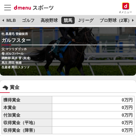
dメニュー
球
MLB
ゴルフ
高校野球
競馬
Jリーグ
プロ野球（2軍）
牝 黒鹿毛 登録抹消
ガルフスター
父:マツリダゴッホ
母:ガルフパール
調教師:高木 登 (美浦)
馬主:岡田 牧雄
生産者:岡田スタツド
賞金
獲得賞金
0万円
本賞金
0万円
付加賞金
0万円
収得賞金（平地）
0万円
収得賞金（障害）
0万円