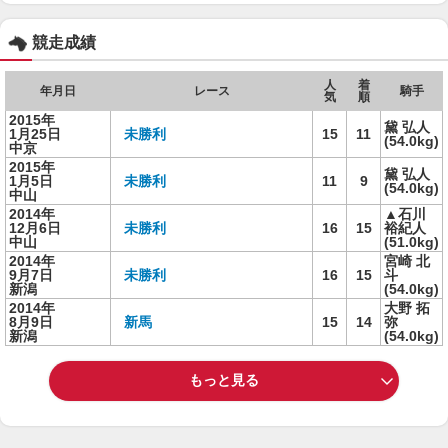
競走成績
人
着
年月日
レース
騎手
気
順
2015年
黛 弘人
1月25日
未勝利
15
11
(54.0kg)
中京
2015年
黛 弘人
1月5日
未勝利
11
9
(54.0kg)
中山
2014年
▲石川
12月6日
未勝利
16
15
裕紀人
中山
(51.0kg)
2014年
宮崎 北
9月7日
未勝利
16
15
斗
新潟
(54.0kg)
2014年
大野 拓
8月9日
新馬
15
14
弥
新潟
(54.0kg)
もっと見る