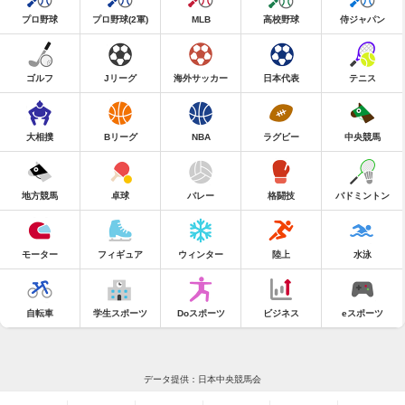
プロ野球
プロ野球(2軍)
MLB
高校野球
侍ジャパン
ゴルフ
Jリーグ
海外サッカー
日本代表
テニス
大相撲
Bリーグ
NBA
ラグビー
中央競馬
地方競馬
卓球
バレー
格闘技
バドミントン
モーター
フィギュア
ウィンター
陸上
水泳
自転車
学生スポーツ
Doスポーツ
ビジネス
eスポーツ
データ提供：日本中央競馬会