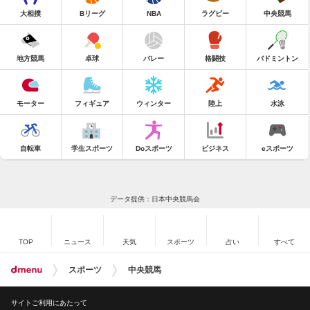
大相撲
Bリーグ
NBA
ラグビー
中央競馬
地方競馬
卓球
バレー
格闘技
バドミントン
モーター
フィギュア
ウィンター
陸上
水泳
自転車
学生スポーツ
Doスポーツ
ビジネス
eスポーツ
データ提供：日本中央競馬会
TOP
ニュース
天気
スポーツ
占い
すべて
スポーツ
中央競馬
サイトご利用にあたって