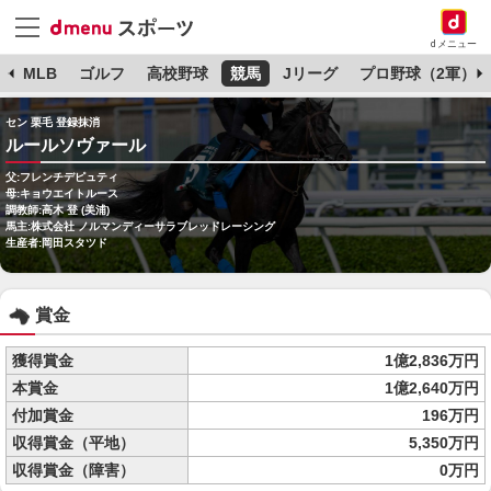
dメニュー
球
MLB
ゴルフ
高校野球
競馬
Jリーグ
プロ野球（2軍）
セン 栗毛 登録抹消
ルールソヴァール
父:フレンチデピュティ
母:キョウエイトルース
調教師:高木 登 (美浦)
馬主:株式会社 ノルマンディーサラブレッドレーシング
生産者:岡田スタツド
賞金
獲得賞金
1億2,836万円
本賞金
1億2,640万円
付加賞金
196万円
収得賞金（平地）
5,350万円
収得賞金（障害）
0万円