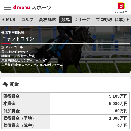
dメニュー
球
MLB
ゴルフ
高校野球
競馬
Jリーグ
プロ野球（2軍）
牝 栗毛 登録抹消
キャットコイン
父:ステイゴールド
母:ストレイキャット
調教師:二ノ宮 敬宇 (美浦)
馬主:有限会社 サンデーレーシング
生産者:(有)社台コーポレーション白老ファーム
賞金
獲得賞金
5,169万円
本賞金
5,080万円
付加賞金
89万円
収得賞金（平地）
1,300万円
収得賞金（障害）
0万円