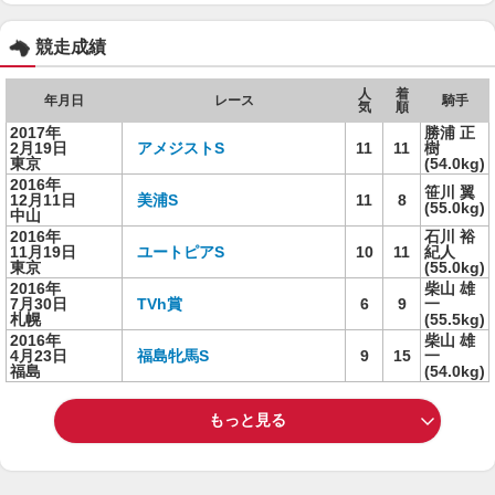
競走成績
人
着
年月日
レース
騎手
気
順
2017年
勝浦 正
2月19日
アメジストS
11
11
樹
東京
(54.0kg)
2016年
笹川 翼
12月11日
美浦S
11
8
(55.0kg)
中山
2016年
石川 裕
11月19日
ユートピアS
10
11
紀人
東京
(55.0kg)
2016年
柴山 雄
7月30日
TVh賞
6
9
一
札幌
(55.5kg)
2016年
柴山 雄
4月23日
福島牝馬S
9
15
一
福島
(54.0kg)
もっと見る