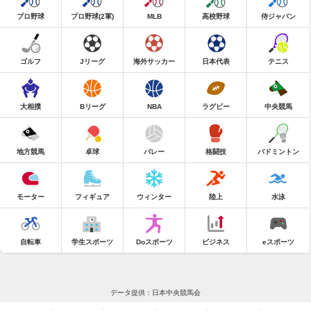
プロ野球
プロ野球(2軍)
MLB
高校野球
侍ジャパン
ゴルフ
Jリーグ
海外サッカー
日本代表
テニス
大相撲
Bリーグ
NBA
ラグビー
中央競馬
地方競馬
卓球
バレー
格闘技
バドミントン
モーター
フィギュア
ウィンター
陸上
水泳
自転車
学生スポーツ
Doスポーツ
ビジネス
eスポーツ
データ提供：日本中央競馬会