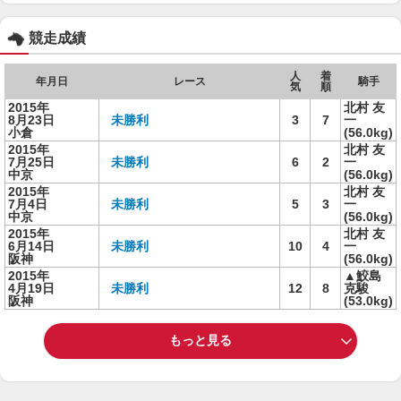
競走成績
人
着
年月日
レース
騎手
気
順
2015年
北村 友
8月23日
未勝利
3
7
一
小倉
(56.0kg)
2015年
北村 友
7月25日
未勝利
6
2
一
中京
(56.0kg)
2015年
北村 友
7月4日
未勝利
5
3
一
中京
(56.0kg)
2015年
北村 友
6月14日
未勝利
10
4
一
阪神
(56.0kg)
2015年
▲鮫島
4月19日
未勝利
12
8
克駿
阪神
(53.0kg)
もっと見る