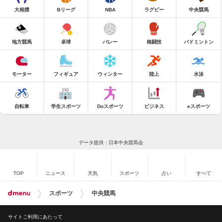
大相撲
Bリーグ
NBA
ラグビー
中央競馬
地方競馬
卓球
バレー
格闘技
バドミントン
モーター
フィギュア
ウィンター
陸上
水泳
自転車
学生スポーツ
Doスポーツ
ビジネス
eスポーツ
データ提供：日本中央競馬会
TOP
ニュース
天気
スポーツ
占い
すべて
スポーツ
中央競馬
サイトご利用にあたって