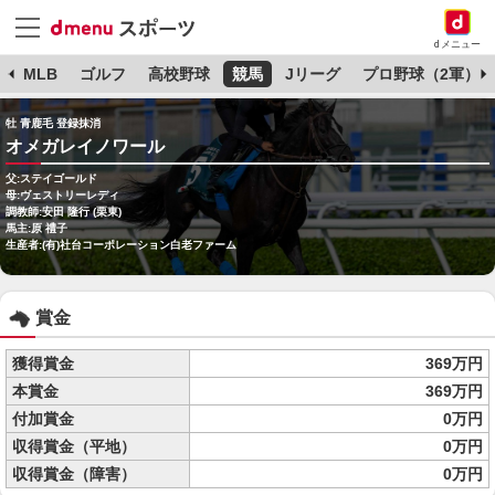
dメニュー
球
MLB
ゴルフ
高校野球
競馬
Jリーグ
プロ野球（2軍）
牡 青鹿毛 登録抹消
オメガレイノワール
父:ステイゴールド
母:ヴェストリーレディ
調教師:安田 隆行 (栗東)
馬主:原 禮子
生産者:(有)社台コーポレーション白老ファーム
賞金
獲得賞金
369万円
本賞金
369万円
付加賞金
0万円
収得賞金（平地）
0万円
収得賞金（障害）
0万円