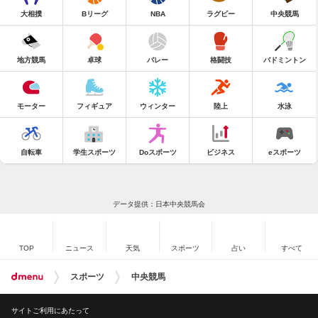
大相撲
Bリーグ
NBA
ラグビー
中央競馬
地方競馬
卓球
バレー
格闘技
バドミントン
モーター
フィギュア
ウィンター
陸上
水泳
自転車
学生スポーツ
Doスポーツ
ビジネス
eスポーツ
データ提供：日本中央競馬会
TOP
ニュース
天気
スポーツ
占い
すべて
スポーツ
中央競馬
サイトご利用にあたって