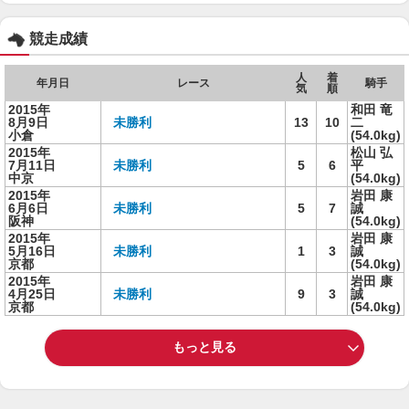
競走成績
人
着
年月日
レース
騎手
気
順
2015年
和田 竜
8月9日
未勝利
13
10
二
小倉
(54.0kg)
2015年
松山 弘
7月11日
未勝利
5
6
平
中京
(54.0kg)
2015年
岩田 康
6月6日
未勝利
5
7
誠
阪神
(54.0kg)
2015年
岩田 康
5月16日
未勝利
1
3
誠
京都
(54.0kg)
2015年
岩田 康
4月25日
未勝利
9
3
誠
京都
(54.0kg)
もっと見る