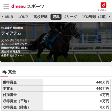
dメニュー
球
MLB
ゴルフ
高校野球
競馬
Jリーグ
プロ野球（2軍）
牝 黒鹿毛 登録抹消
ディアデム
父:シンボリクリスエス
母:ハーレムスウィング
調教師:鈴木 孝志 (栗東)
馬主:小林 竜太郎
生産者:社台ファーム
賞金
獲得賞金
440万円
本賞金
440万円
付加賞金
0万円
収得賞金（平地）
0万円
収得賞金（障害）
0万円