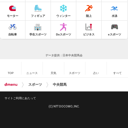
モーター
フィギュア
ウィンター
陸上
水泳
自転車
学生スポーツ
Doスポーツ
ビジネス
eスポーツ
データ提供：日本中央競馬会
TOP
ニュース
天気
スポーツ
占い
すべて
スポーツ
中央競馬
サイトご利用にあたって
(C) NTT DOCOMO, INC.