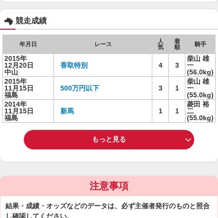
競走成績
人
着
年月日
レース
騎手
気
順
2015年
柴山 雄
12月20日
香取特別
4
3
一
中山
(56.0kg)
2015年
柴山 雄
11月15日
500万円以下
3
1
一
福島
(55.0kg)
2014年
菱田 裕
11月15日
新馬
1
1
二
福島
(55.0kg)
もっと見る
注意事項
結果・成績・オッズなどのデータは、必ず主催者発行のものと照合
し確認してください。