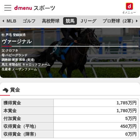
dメニュー
球
MLB
ゴルフ
高校野球
競馬
Jリーグ
プロ野球（2軍）
牡 芦毛 登録抹消
ヴァージナル
父:クロフネ
母:ベビーグランド
調教師:尾形 和幸 (美浦)
馬主:有限会社 キャロットファーム
生産者:ノーザンファーム
賞金
獲得賞金
1,785万円
本賞金
1,780万円
付加賞金
5万円
収得賞金（平地）
450万円
収得賞金（障害）
0万円