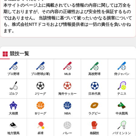
本サイトのページ上に掲載されている情報の内容に関しては万全を
期しておりますが、その内容の正確性および安全性を保証するもの
ではありません。 当該情報に基づいて被ったいかなる損害について
も、株式会社NTTドコモおよび情報提供者は一切の責任を負いかね
ます。
競技一覧
プロ野球
プロ野球(2軍)
MLB
高校野球
侍ジャパン
ゴルフ
Jリーグ
海外サッカー
日本代表
テニス
大相撲
Bリーグ
NBA
ラグビー
中央競馬
地方競馬
卓球
バレー
格闘技
バドミントン