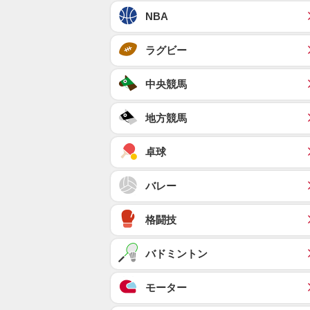
NBA
ラグビー
中央競馬
地方競馬
卓球
バレー
格闘技
バドミントン
モーター