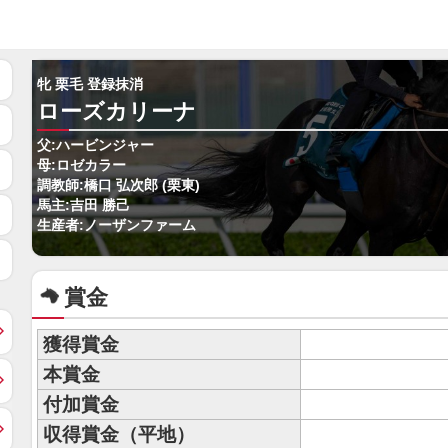
牝 栗毛 登録抹消
ローズカリーナ
父:ハービンジャー
母:ロゼカラー
調教師:橋口 弘次郎 (栗東)
馬主:吉田 勝己
生産者:ノーザンファーム
賞金
獲得賞金
本賞金
付加賞金
収得賞金（平地）