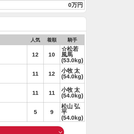
0万円
人気
着順
騎手
☆松若
12
10
風馬
(53.0kg)
小牧 太
11
12
(54.0kg)
小牧 太
11
11
(54.0kg)
松山 弘
5
9
平
(54.0kg)