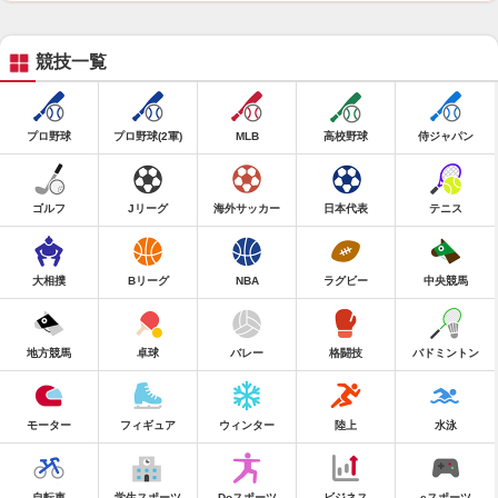
競技一覧
プロ野球
プロ野球(2軍)
MLB
高校野球
侍ジャパン
ゴルフ
Jリーグ
海外サッカー
日本代表
テニス
大相撲
Bリーグ
NBA
ラグビー
中央競馬
地方競馬
卓球
バレー
格闘技
バドミントン
モーター
フィギュア
ウィンター
陸上
水泳
自転車
学生スポーツ
Doスポーツ
ビジネス
eスポーツ