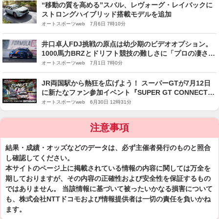
“移動の質を高める”スバル、レヴォーグ・レイバックに
ストロングハイブリッド搭載モデルを追加
オートスポーツweb 7月6日 7時10分
井口卓人FDJ挑戦の原点は幼少期のビデオオプション。
1000馬力BRZとドリフト競技の難しさに「プロの凄さを
改めて感じた」
オートスポーツweb 7月1日 7時0分
JR両国駅から熱狂を広げよう！ スーパーGTが7月12日
に新たなファン参加イベント『SUPER GT CONNECT
FES 2026』を開催
オートスポーツweb 6月30日 12時31分
注意事項
結果・成績・オッズなどのデータは、必ず主催者発行のものと照合
し確認してください。
本サイトのページ上に掲載されている情報の内容に関しては万全を
期しておりますが、その内容の正確性および安全性を保証するもの
ではありません。 当該情報に基づいて被ったいかなる損害について
も、株式会社NTTドコモおよび情報提供者は一切の責任を負いかね
ます。