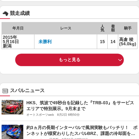
競走成績
人
着
年月日
レース
騎手
気
順
2015年
高倉 稜
5月16日
未勝利
15
14
(54.0kg)
新潟
もっと見る
スバルニュース
HKS、筑波で49秒台を記録した『TRB-03』をサービス
エリアで特別展示。9月末まで
オートスポーツweb 8月2日 6時50分
約3ヵ月の長期インターバルで風洞実験もバッチリ！ ボ
ンネットが様変わりしたスバルBRZ、課題の冷却面を対