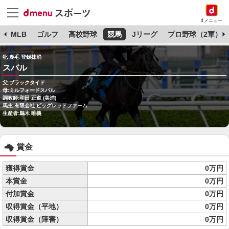
dメニュー
球
MLB
ゴルフ
高校野球
競馬
Jリーグ
プロ野球（2軍）
牝 鹿毛 登録抹消
スバル
父:ブラックタイド
母:ミルフォードスバル
調教師:和田 正道 (美浦)
馬主:有限会社 ビッグレッドファーム
生産者:鵜木 唯義
賞金
獲得賞金
0万円
本賞金
0万円
付加賞金
0万円
収得賞金（平地）
0万円
収得賞金（障害）
0万円