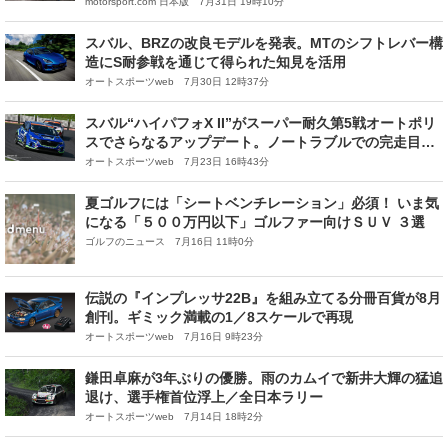
策｜スーパーGT第4戦
motorsport.com 日本版 7月31日 19時10分
スバル、BRZの改良モデルを発表。MTのシフトレバー構
造にS耐参戦を通じて得られた知見を活用
オートスポーツweb 7月30日 12時37分
スバル“ハイパフォX II”がスーパー耐久第5戦オートポリ
スでさらなるアップデート。ノートラブルでの完走目指
す
オートスポーツweb 7月23日 16時43分
夏ゴルフには「シートベンチレーション」必須！ いま気
になる「５００万円以下」ゴルファー向けＳＵＶ ３選
ゴルフのニュース 7月16日 11時0分
伝説の『インプレッサ22B』を組み立てる分冊百貨が8月
創刊。ギミック満載の1／8スケールで再現
オートスポーツweb 7月16日 9時23分
鎌田卓麻が3年ぶりの優勝。雨のカムイで新井大輝の猛追
退け、選手権首位浮上／全日本ラリー
オートスポーツweb 7月14日 18時2分